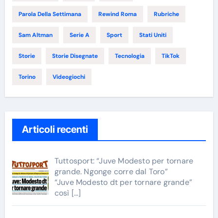
Parola Della Settimana
Rewind Roma
Rubriche
Sam Altman
Serie A
Sport
Stati Uniti
Storie
Storie Disegnate
Tecnologia
TikTok
Torino
Videogiochi
Articoli recenti
Tuttosport: “Juve Modesto per tornare
grande. Ngonge corre dal Toro”
“Juve Modesto dt per tornare grande”
così
[…]