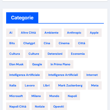
Categorie
Ai
Altre Città
Ambiente
Anthropic
Apple
Bits
Chatgpt
Cina
Cinema
Città
Cultura
Culture
Detenzioni
Economia
Elon Musk
Google
In Primo Piano
Intelligenza Artificiale
Intelligenze Artificiali
Internet
Italia
Lavoro
Libri
Mark Zuckerberg
Meta
Microsoft
Milano
Mondo
Napoli
Napoli Città
Notizie
OpenAI