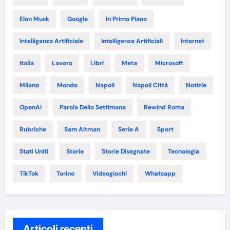
Elon Musk
Google
In Primo Piano
Intelligenza Artificiale
Intelligenze Artificiali
Internet
Italia
Lavoro
Libri
Meta
Microsoft
Milano
Mondo
Napoli
Napoli Città
Notizie
OpenAI
Parola Della Settimana
Rewind Roma
Rubriche
Sam Altman
Serie A
Sport
Stati Uniti
Storie
Storie Disegnate
Tecnologia
TikTok
Torino
Videogiochi
Whatsapp
Articoli recenti