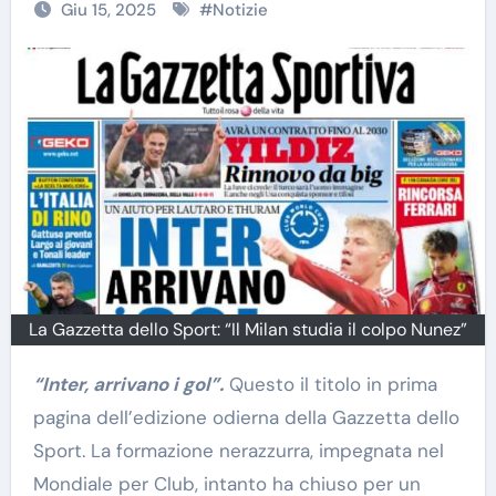
Giu 15, 2025
#
Notizie
La Gazzetta dello Sport: “Il Milan studia il colpo Nunez”
“Inter, arrivano i gol”.
Questo il titolo in prima
pagina dell’edizione odierna della Gazzetta dello
Sport. La formazione nerazzurra, impegnata nel
Mondiale per Club, intanto ha chiuso per un