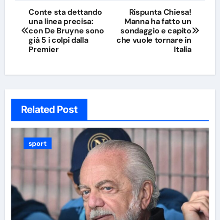
Navigazione
Conte sta dettando
Rispunta Chiesa!
una linea precisa:
Manna ha fatto un
articoli
con De Bruyne sono
sondaggio e capito
già 5 i colpi dalla
che vuole tornare in
Premier
Italia
Related Post
sport