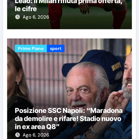
Leao: il Milan rifiuta prima offerta,
le cifre
Ago 6, 2026
Primo Piano
sport
Posizione SSC Napoli: “Maradona
da demolire e rifare! Stadio nuovo
in ex area Q8”
Ago 6, 2026