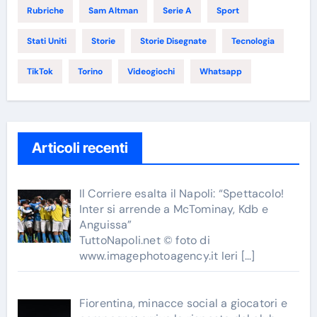
Rubriche
Sam Altman
Serie A
Sport
Stati Uniti
Storie
Storie Disegnate
Tecnologia
TikTok
Torino
Videogiochi
Whatsapp
Articoli recenti
Il Corriere esalta il Napoli: “Spettacolo!
Inter si arrende a McTominay, Kdb e
Anguissa”
TuttoNapoli.net © foto di
www.imagephotoagency.it Ieri
[…]
Fiorentina, minacce social a giocatori e