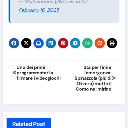
— MaJuventina (@mevisan25)
February 16, 2025
Navigazione
Uno dei primi
Sta per finire
programmatori a
l’emergenza:
articoli
firmare i videogiochi
Spinazzola (più di
Olivera) mette il
Como nel mirino
Related Post