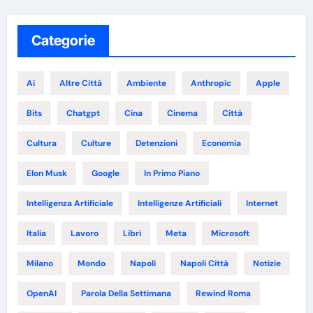
Categorie
Ai
Altre Città
Ambiente
Anthropic
Apple
Bits
Chatgpt
Cina
Cinema
Città
Cultura
Culture
Detenzioni
Economia
Elon Musk
Google
In Primo Piano
Intelligenza Artificiale
Intelligenze Artificiali
Internet
Italia
Lavoro
Libri
Meta
Microsoft
Milano
Mondo
Napoli
Napoli Città
Notizie
OpenAI
Parola Della Settimana
Rewind Roma