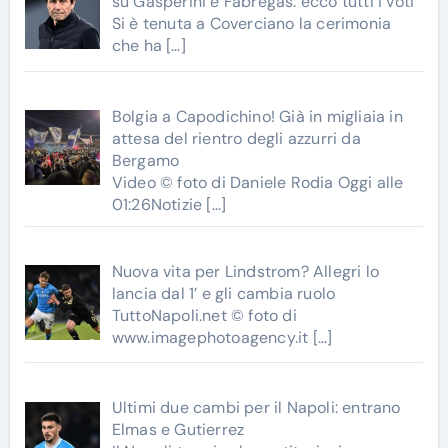
su Gasperini e Fabregas: ecco tutti i voti
Si è tenuta a Coverciano la cerimonia
che ha
[…]
Bolgia a Capodichino! Già in migliaia in
attesa del rientro degli azzurri da
Bergamo
Video © foto di Daniele Rodia Oggi alle
01:26Notizie
[…]
Nuova vita per Lindstrom? Allegri lo
lancia dal 1’ e gli cambia ruolo
TuttoNapoli.net © foto di
www.imagephotoagency.it
[…]
Ultimi due cambi per il Napoli: entrano
Elmas e Gutierrez