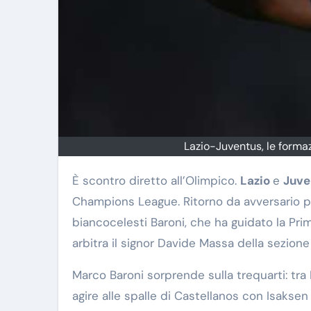
Lazio-Juventus, le formaz
È scontro diretto all’Olimpico.
Lazio
e
Juve
Champions League. Ritorno da avversario pe
biancocelesti Baroni, che ha guidato la Pri
arbitra il signor Davide Massa della sezione d
Marco Baroni sorprende sulla trequarti: tra 
agire alle spalle di Castellanos con Isaksen