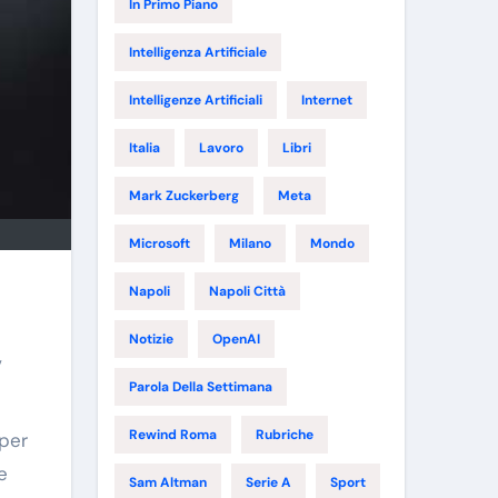
In Primo Piano
Intelligenza Artificiale
Intelligenze Artificiali
Internet
Italia
Lavoro
Libri
Mark Zuckerberg
Meta
Microsoft
Milano
Mondo
Napoli
Napoli Città
Notizie
OpenAI
,
Parola Della Settimana
Rewind Roma
Rubriche
 per
e
Sam Altman
Serie A
Sport