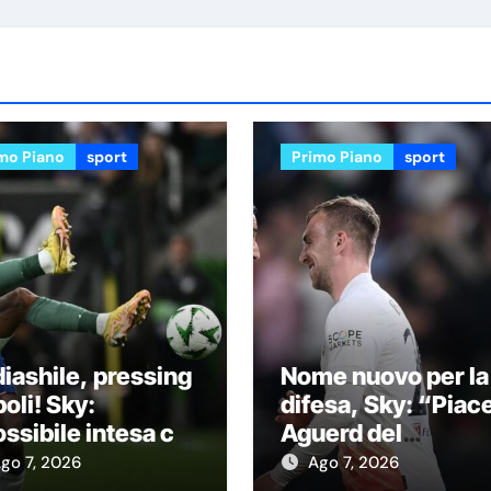
mo Piano
sport
Primo Piano
sport
iashile, pressing
Nome nuovo per la
oli! Sky:
difesa, Sky: “Piac
ssibile intesa col
Aguerd del
elsea con questa
Marsiglia”
go 7, 2026
Ago 7, 2026
rmula”