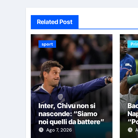
Related Post
sport
Pri
Inter, Chivu non si
Bad
nasconde: “Siamo
Nap
noi quelli da battere”
“Po
Ch
Ago 7, 2026
A
fo