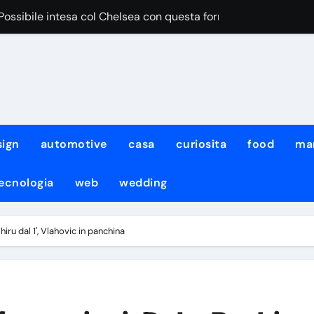
“Possibile intesa col Chelsea con questa formula”
iace Aguerd del Marsiglia”
egri pensa al cambio modulo per lui
iale DeepMind ha cambiato amministratore delegato e perso quat
iale di Meta ha attaccato i sistemi di un’altra azienda: non è l
sign
automotive
casa
curiosita
food
ma
urro non sarà solo team manager, i dettagli
ecnologia
web
wedding
to fermato dal diluvio, lavoro atletico con KDB e Neres!
: per Neres e De Bruyne lavoro atletico col gruppo
iru dal 1′, Vlahovic in panchina
con il Napoli non ci sarà il neo-acquisto Meichtry
mo noi quelli da battere”