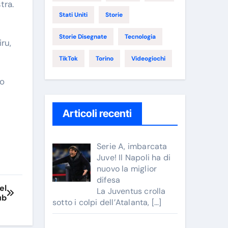
tra.
Stati Uniti
Storie
Storie Disegnate
Tecnologia
ru,
TikTok
Torino
Videogiochi
co
Articoli recenti
Serie A, imbarcata
Juve! Il Napoli ha di
nuovo la miglior
difesa
el
La Juventus crolla
ub
sotto i colpi dell’Atalanta,
[…]