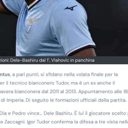
ioni: Dele-Bashiru dal 1′, Vlahovic in panchina
ntus
, a pari punti, si sfidano nella volata finale per la
r il tecnico bianconero Tudor, ma è un ex anche il
mavera bianconera dal 2011 al 2013. Appuntamento alle 18
i Imperia. Di seguito le formazioni ufficiali della partita.
Dia e Pedro vince… Dele Bashiru. È lui il giocatore scelto
 e Zaccagni. Igor Tudor conferma la difesa a tre vista nell