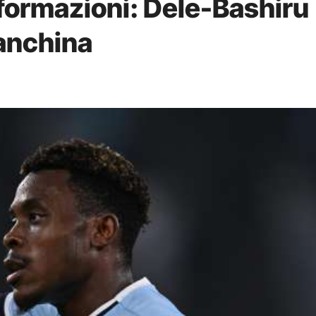
 formazioni: Dele-Bashiru
panchina