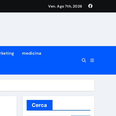
Ven. Ago 7th, 2026
tro dei suoi migliori ricercatori
a prima volta che succede
rketing
medicina
Cerca