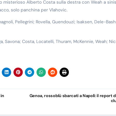
o misterioso Alberto Costa sulla destra con Weah a sinis
acco, solo panchina per Vlahovic.
agnoli, Pellegrini; Rovella, Guendouzi; Isaksen, Dele-Bashi
iga, Savona; Costa, Locatelli, Thuram, McKennie, Weah; Ni
in
Genoa, rossoblù sbarcati a Napoli: il report d
cl