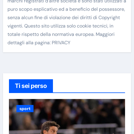
marchi registrati d’altre società e sono stati utilizzati a
puro scopo esplicativo ed a beneficio del possessore,
senza alcun fine di violazione dei diritti di Copyright
vigenti. Questo sito utilizza solo cookie tecnici, in
totale rispetto della normativa europea. Maggiori
dettagli alla pagina: PRIVACY
Ti sei perso
sport