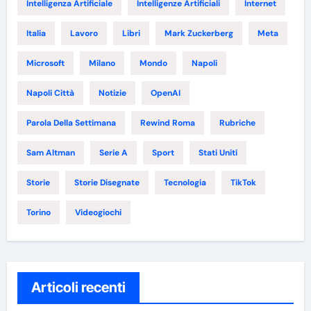
Intelligenza Artificiale
Intelligenze Artificiali
Internet
Italia
Lavoro
Libri
Mark Zuckerberg
Meta
Microsoft
Milano
Mondo
Napoli
Napoli Città
Notizie
OpenAI
Parola Della Settimana
Rewind Roma
Rubriche
Sam Altman
Serie A
Sport
Stati Uniti
Storie
Storie Disegnate
Tecnologia
TikTok
Torino
Videogiochi
Articoli recenti