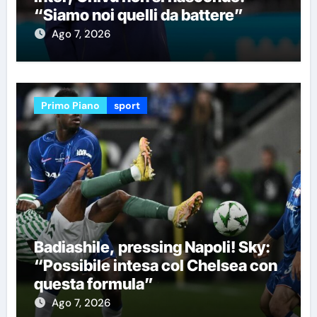
“Siamo noi quelli da battere”
Ago 7, 2026
Primo Piano
sport
Badiashile, pressing Napoli! Sky:
“Possibile intesa col Chelsea con
questa formula”
Ago 7, 2026