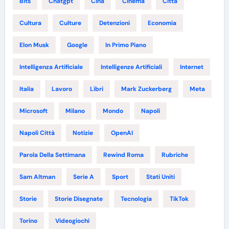
Bits
Chatgpt
Cina
Cinema
Città
Cultura
Culture
Detenzioni
Economia
Elon Musk
Google
In Primo Piano
Intelligenza Artificiale
Intelligenze Artificiali
Internet
Italia
Lavoro
Libri
Mark Zuckerberg
Meta
Microsoft
Milano
Mondo
Napoli
Napoli Città
Notizie
OpenAI
Parola Della Settimana
Rewind Roma
Rubriche
Sam Altman
Serie A
Sport
Stati Uniti
Storie
Storie Disegnate
Tecnologia
TikTok
Torino
Videogiochi