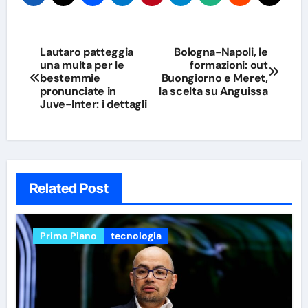
Navigazione
Lautaro patteggia
Bologna-Napoli, le
una multa per le
formazioni: out
articoli
bestemmie
Buongiorno e Meret,
pronunciate in
la scelta su Anguissa
Juve-Inter: i dettagli
Related Post
Primo Piano
tecnologia