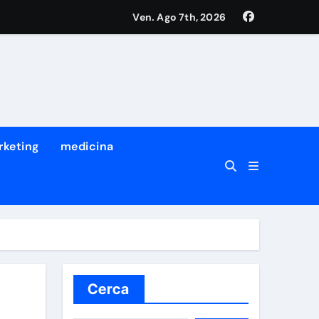
Ven. Ago 7th, 2026
tro dei suoi migliori ricercatori
a prima volta che succede
rketing
medicina
Cerca