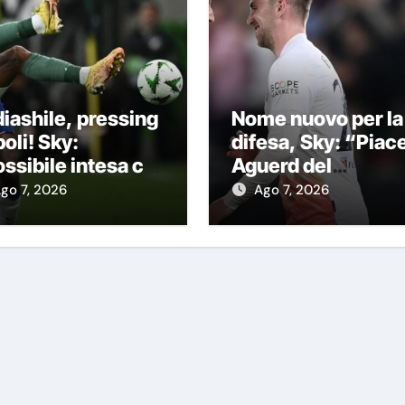
iashile, pressing
Nome nuovo per la
oli! Sky:
difesa, Sky: “Piac
ssibile intesa col
Aguerd del
elsea con questa
Marsiglia”
go 7, 2026
Ago 7, 2026
rmula”