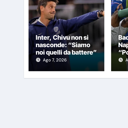
Inter, Chivu non si
Bad
nasconde: “Siamo
Nap
noi quelli da battere”
“Po
Ch
Ago 7, 2026
A
fo