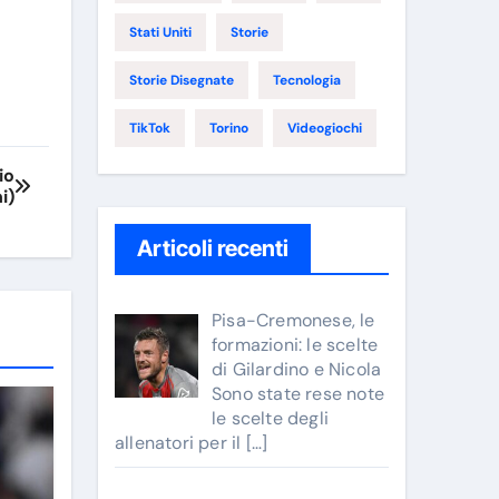
Stati Uniti
Storie
Storie Disegnate
Tecnologia
TikTok
Torino
Videogiochi
io
i)
Articoli recenti
Pisa-Cremonese, le
formazioni: le scelte
di Gilardino e Nicola
Sono state rese note
le scelte degli
allenatori per il
[…]