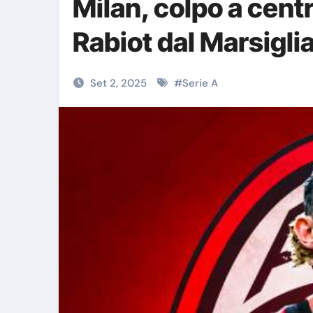
Milan, colpo a cent
Rabiot dal Marsigli
Set 2, 2025
#
Serie A