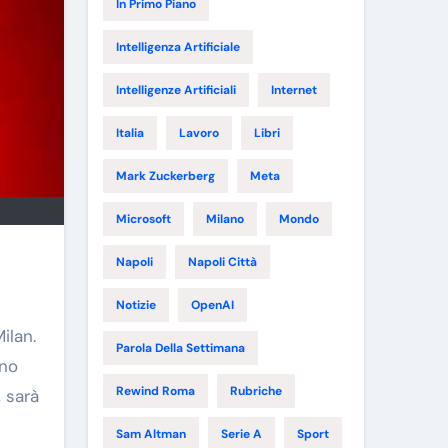
In Primo Piano
Intelligenza Artificiale
Intelligenze Artificiali
Internet
Italia
Lavoro
Libri
Mark Zuckerberg
Meta
Microsoft
Milano
Mondo
Napoli
Napoli Città
Notizie
OpenAI
ilan.
Parola Della Settimana
gno
Rewind Roma
Rubriche
, sarà
Sam Altman
Serie A
Sport