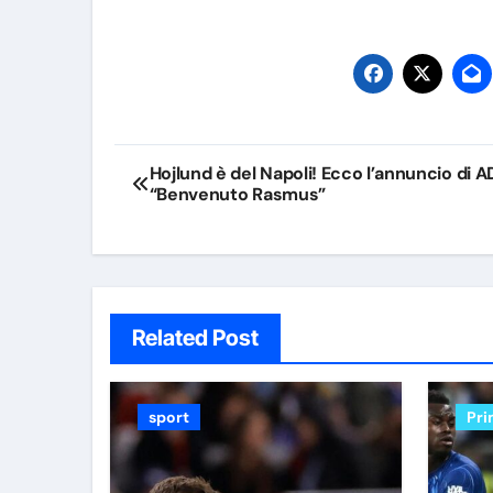
Navigazione
Hojlund è del Napoli! Ecco l’annuncio di A
“Benvenuto Rasmus”
articoli
Related Post
sport
Pri