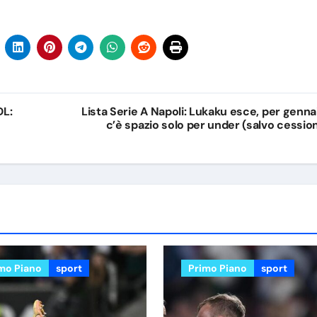
DL:
Lista Serie A Napoli: Lukaku esce, per genna
c’è spazio solo per under (salvo cession
mo Piano
sport
Primo Piano
sport