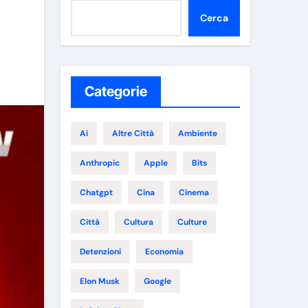
Cerca
Categorie
Ai
Altre Città
Ambiente
Anthropic
Apple
Bits
Chatgpt
Cina
Cinema
Città
Cultura
Culture
Detenzioni
Economia
Elon Musk
Google