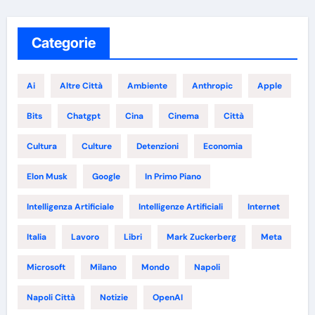
Categorie
Ai
Altre Città
Ambiente
Anthropic
Apple
Bits
Chatgpt
Cina
Cinema
Città
Cultura
Culture
Detenzioni
Economia
Elon Musk
Google
In Primo Piano
Intelligenza Artificiale
Intelligenze Artificiali
Internet
Italia
Lavoro
Libri
Mark Zuckerberg
Meta
Microsoft
Milano
Mondo
Napoli
Napoli Città
Notizie
OpenAI