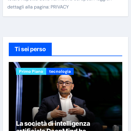
dettagli alla pagina: PRIVACY
Ti sei perso
Primo Piano
tecnologia
La società di intelligenza
artificiale DeepMind ha