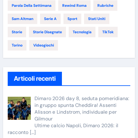
Parola Della Settimana
Rewind Roma
Rubriche
Sam Altman
Serie A
Sport
Stati Uniti
Storie
Storie Disegnate
Tecnologia
TikTok
Torino
Videogiochi
Articoli recenti
Dimaro 2026 day 8, seduta pomeridiana:
in gruppo spunta Cheddira! Assenti
Alisson e Lindstrom, individuale per
Gilmour
Ultime calcio Napoli, Dimaro 2026: il
racconto
[…]