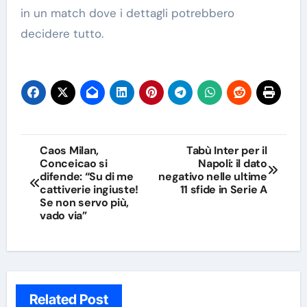
in un match dove i dettagli potrebbero
decidere tutto.
Navigazione
Caos Milan,
Tabù Inter per il
Conceicao si
Napoli: il dato
articoli
difende: “Su di me
negativo nelle ultime
cattiverie ingiuste!
11 sfide in Serie A
Se non servo più,
vado via”
Related Post