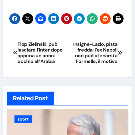
Navigazione
Flop Zielinski, può
Insigne-Lazio, pista
lasciare l’Inter dopo
fredda: l’ex Napoli
articoli
appena un anno:
non può allenarsi a
occhio all’Arabia
Formello, il motivo
Related Post
sport