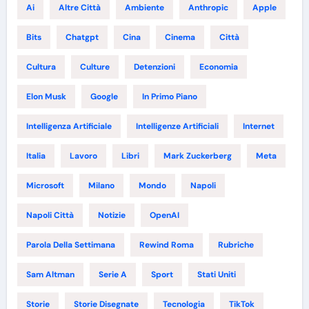
Ai
Altre Città
Ambiente
Anthropic
Apple
Bits
Chatgpt
Cina
Cinema
Città
Cultura
Culture
Detenzioni
Economia
Elon Musk
Google
In Primo Piano
Intelligenza Artificiale
Intelligenze Artificiali
Internet
Italia
Lavoro
Libri
Mark Zuckerberg
Meta
Microsoft
Milano
Mondo
Napoli
Napoli Città
Notizie
OpenAI
Parola Della Settimana
Rewind Roma
Rubriche
Sam Altman
Serie A
Sport
Stati Uniti
Storie
Storie Disegnate
Tecnologia
TikTok