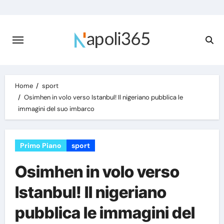
Skip
to
content
Home
sport
Osimhen in volo verso Istanbul! Il nigeriano pubblica le
immagini del suo imbarco
Primo Piano
sport
Osimhen in volo verso
Istanbul! Il nigeriano
pubblica le immagini del