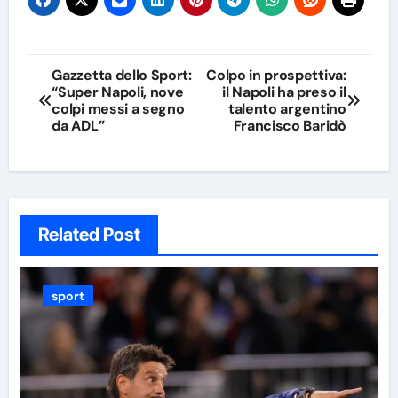
Navigazione
Gazzetta dello Sport:
Colpo in prospettiva:
“Super Napoli, nove
il Napoli ha preso il
articoli
colpi messi a segno
talento argentino
da ADL”
Francisco Baridò
Related Post
sport