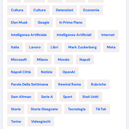
Cultura
Culture
Detenzioni
Economia
Elon Musk
Google
In Primo Piano
Intelligenza Artificiale
Intelligenze Artificiali
Internet
Italia
Lavoro
Libri
Mark Zuckerberg
Meta
Microsoft
Milano
Mondo
Napoli
Napoli Città
Notizie
OpenAI
Parola Della Settimana
Rewind Roma
Rubriche
Sam Altman
Serie A
Sport
Stati Uniti
Storie
Storie Disegnate
Tecnologia
TikTok
Torino
Videogiochi