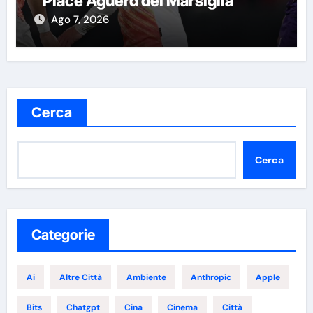
“Piace Aguerd del Marsiglia”
Ago 7, 2026
Cerca
Cerca
Categorie
Ai
Altre Città
Ambiente
Anthropic
Apple
Bits
Chatgpt
Cina
Cinema
Città