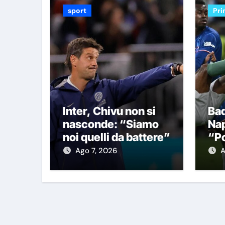
sport
Pri
Inter, Chivu non si
Bad
nasconde: “Siamo
Nap
noi quelli da battere”
“Po
Ch
Ago 7, 2026
A
fo