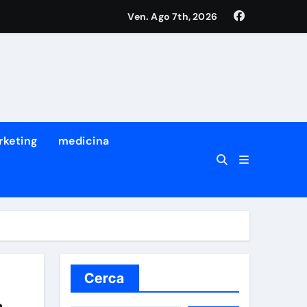
Ven. Ago 7th, 2026
tro dei suoi migliori ricercatori
a prima volta che succede
rketing
medicina
Cerca