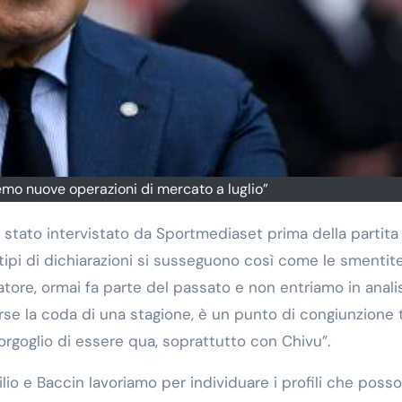
remo nuove operazioni di mercato a luglio”
 stato intervistato da Sportmediaset prima della partita 
 tipi di dichiarazioni si susseguono così come le smentite
atore, ormai fa parte del passato e non entriamo in analis
orse la coda di una stagione, è un punto di congiunzione 
orgoglio di essere qua, soprattutto con Chivu”.
lio e Baccin lavoriamo per individuare i profili che poss