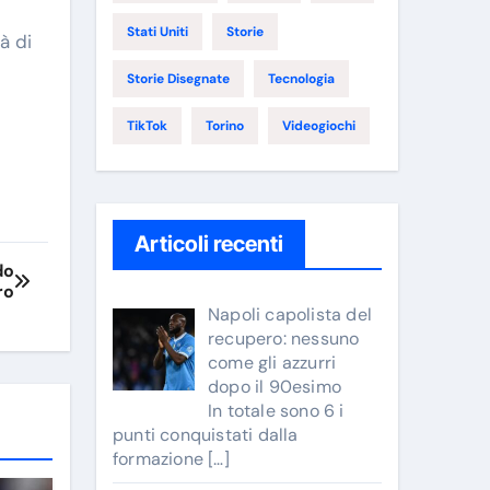
Stati Uniti
Storie
à di
Storie Disegnate
Tecnologia
TikTok
Torino
Videogiochi
Articoli recenti
do
ro
Napoli capolista del
recupero: nessuno
come gli azzurri
dopo il 90esimo
In totale sono 6 i
punti conquistati dalla
formazione
[…]