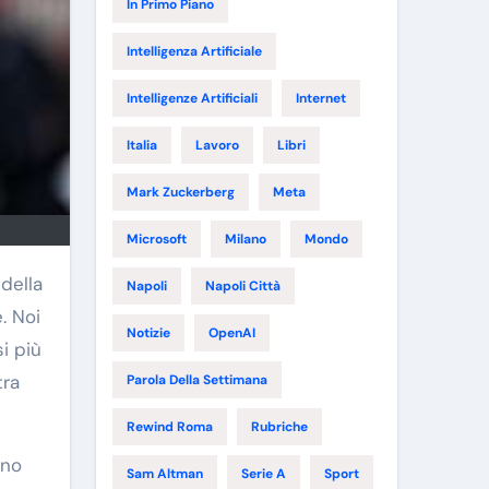
In Primo Piano
Intelligenza Artificiale
Intelligenze Artificiali
Internet
Italia
Lavoro
Libri
Mark Zuckerberg
Meta
Microsoft
Milano
Mondo
della
Napoli
Napoli Città
. Noi
Notizie
OpenAI
i più
tra
Parola Della Settimana
Rewind Roma
Rubriche
ono
Sam Altman
Serie A
Sport