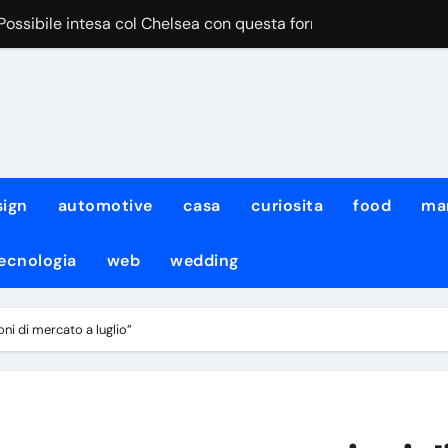
“Possibile intesa col Chelsea con questa formula”
iace Aguerd del Marsiglia”
egri pensa al cambio modulo per lui
iale DeepMind ha cambiato amministratore delegato e perso quat
iale di Meta ha attaccato i sistemi di un’altra azienda: non è l
sign
automotive
casa
curiosita
food
ma
urro non sarà solo team manager, i dettagli
ecnologia
web
wedding
to fermato dal diluvio, lavoro atletico con KDB e Neres!
: per Neres e De Bruyne lavoro atletico col gruppo
ni di mercato a luglio”
con il Napoli non ci sarà il neo-acquisto Meichtry
mo noi quelli da battere”