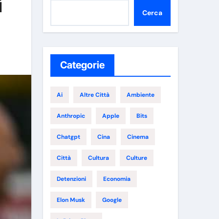
i
Cerca
Categorie
Ai
Altre Città
Ambiente
Anthropic
Apple
Bits
Chatgpt
Cina
Cinema
Città
Cultura
Culture
Detenzioni
Economia
Elon Musk
Google