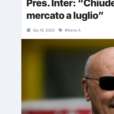
Pres. Inter: “Chiu
mercato a luglio”
Giu 19, 2025
#
Serie A