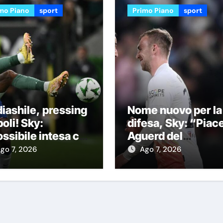
mo Piano
sport
Primo Piano
sport
iashile, pressing
Nome nuovo per la
oli! Sky:
difesa, Sky: “Piac
ssibile intesa col
Aguerd del
elsea con questa
Marsiglia”
go 7, 2026
Ago 7, 2026
rmula”