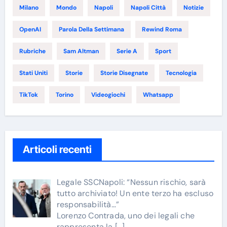
Milano
Mondo
Napoli
Napoli Città
Notizie
OpenAI
Parola Della Settimana
Rewind Roma
Rubriche
Sam Altman
Serie A
Sport
Stati Uniti
Storie
Storie Disegnate
Tecnologia
TikTok
Torino
Videogiochi
Whatsapp
Articoli recenti
Legale SSCNapoli: “Nessun rischio, sarà
tutto archiviato! Un ente terzo ha escluso
responsabilità…”
Lorenzo Contrada, uno dei legali che
rappresenta la
[…]