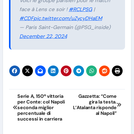
Voici le groupe parisien pour le match
face à Lens ce soir !
#RCLPSG
|
#CDF
pic.twitter.com/uZycyDHaEM
— Paris Saint-Germain (@PSG_inside)
December 22, 2024
Navigazione
Serie A, 150ª vittoria
Gazzetta: “Come
per Conte: col Napoli
gira la testa.
articoli
seconda miglior
L’Atalanta risponde
percentuale di
al Napoli”
successi in carriera