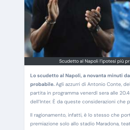
Scudetto al Napoli l’ipotesi più 
Lo scudetto al Napoli, a novanta minuti dalla fine del campionato di Serie A, è la soluzione più
probabile.
Agli azzurri di Antonio Conte, de
partita in programma venerdì sera alle 20.4
dell’Inter. È da queste considerazioni che p
Il ragionamento, infatti, è lo stesso che po
premiazione solo allo stadio Maradona, teat