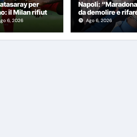
atasaray per
Napoli: “Maradon
o: il Milan rifiuta
da demolire e rifar
ma offerta, le
Stadio nuovo in ex
go 6, 2026
Ago 6, 2026
re
area Q8”