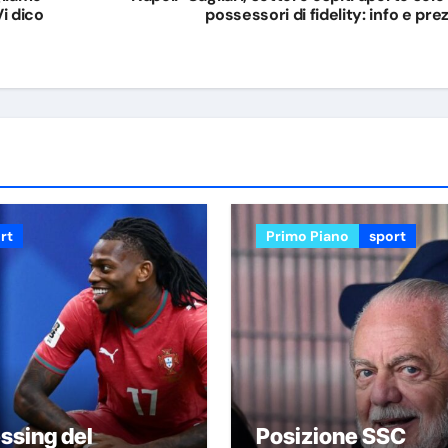
Vi dico
possessori di fidelity: info e prez
rt
Primo Piano
sport
ssing del
Posizione SSC