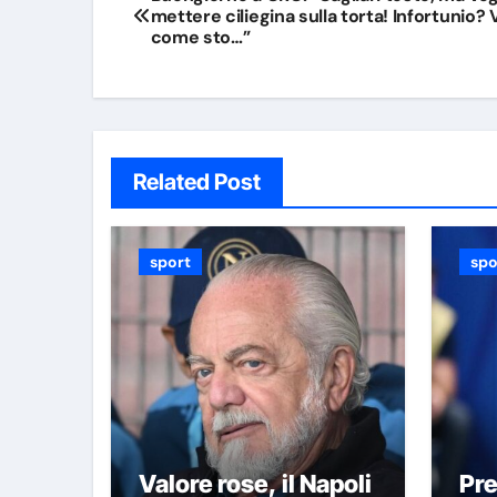
mettere ciliegina sulla torta! Infortunio? 
articoli
come sto…”
Related Post
sport
spo
Valore rose, il Napoli
Pre