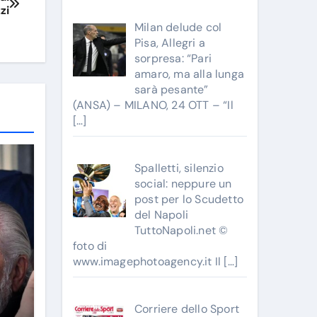
zi
Milan delude col
Pisa, Allegri a
sorpresa: “Pari
amaro, ma alla lunga
sarà pesante”
(ANSA) – MILANO, 24 OTT – “Il
[…]
Spalletti, silenzio
social: neppure un
post per lo Scudetto
del Napoli
TuttoNapoli.net ©
foto di
www.imagephotoagency.it Il
[…]
Corriere dello Sport