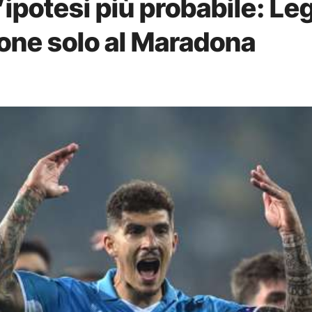
’ipotesi più probabile: Le
one solo al Maradona