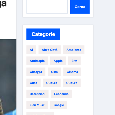
ga
Cerca
Categorie
Ai
Altre Città
Ambiente
Anthropic
Apple
Bits
Chatgpt
Cina
Cinema
Città
Cultura
Culture
Detenzioni
Economia
Elon Musk
Google