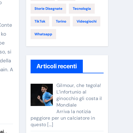
o
Storie Disegnate
Tecnologia
TikTok
Torino
Videogiochi
 Conte
 ko
Whatsapp
bbe
o, si
della
Articoli recenti
ain. A
Gilmour, che tegola!
L’infortunio al
ginocchio gli costa il
Mondiale
Arriva la notizia
peggiore per un calciatore in
questo
[…]
ai