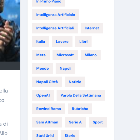
In Primo Piano
Intelligenza Artificiale
Intelligenze Artificiali
Internet
Italia
Lavoro
Libri
Meta
Microsoft
Milano
Mondo
Napoli
Napoli Città
Notizie
ella
OpenAI
Parola Della Settimana
to
Rewind Roma
Rubriche
Sam Altman
Serie A
Sport
a di
Allo
Stati Uniti
Storie