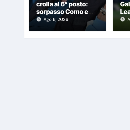
crolla al 6° posto:
Gal
sorpasso Como e
Lea
l’Atalanta è vicina
pri
Ago 6, 2026
A
cif