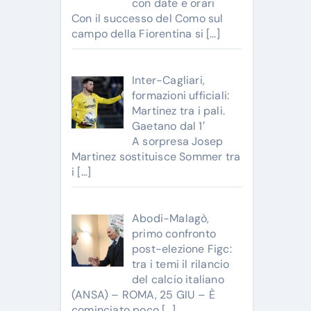
con date e orari
Con il successo del Como sul
campo della Fiorentina si
[…]
Inter-Cagliari,
formazioni ufficiali:
Martinez tra i pali.
Gaetano dal 1′
A sorpresa Josep
Martinez sostituisce Sommer tra
i
[…]
Abodi-Malagò,
primo confronto
post-elezione Figc:
tra i temi il rilancio
del calcio italiano
(ANSA) – ROMA, 25 GIU – È
cominciato poco
[…]