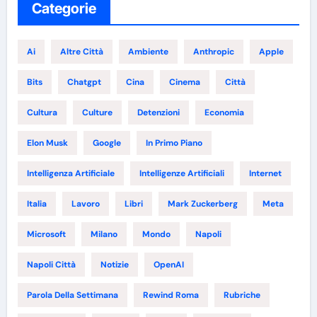
Categorie
Ai
Altre Città
Ambiente
Anthropic
Apple
Bits
Chatgpt
Cina
Cinema
Città
Cultura
Culture
Detenzioni
Economia
Elon Musk
Google
In Primo Piano
Intelligenza Artificiale
Intelligenze Artificiali
Internet
Italia
Lavoro
Libri
Mark Zuckerberg
Meta
Microsoft
Milano
Mondo
Napoli
Napoli Città
Notizie
OpenAI
Parola Della Settimana
Rewind Roma
Rubriche