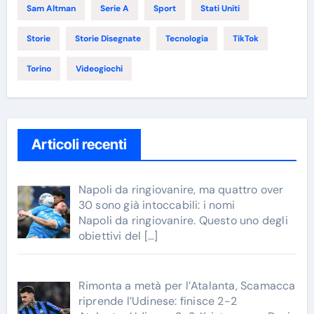
Sam Altman
Serie A
Sport
Stati Uniti
Storie
Storie Disegnate
Tecnologia
TikTok
Torino
Videogiochi
Articoli recenti
Napoli da ringiovanire, ma quattro over
30 sono già intoccabili: i nomi
Napoli da ringiovanire. Questo uno degli
obiettivi del
[…]
Rimonta a metà per l’Atalanta, Scamacca
riprende l’Udinese: finisce 2-2