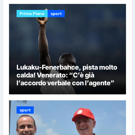
Primo Piano
sport
Lukaku-Fenerbahce, pista molto
calda! Venerato: “C’è già
l’accordo verbale con l’agente”
sport