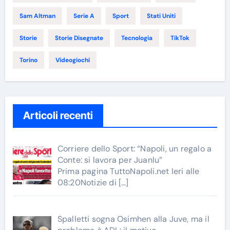
Sam Altman
Serie A
Sport
Stati Uniti
Storie
Storie Disegnate
Tecnologia
TikTok
Torino
Videogiochi
Articoli recenti
Corriere dello Sport: “Napoli, un regalo a
Conte: si lavora per Juanlu”
Prima pagina TuttoNapoli.net Ieri alle
08:20Notizie di
[…]
Spalletti sogna Osimhen alla Juve, ma il