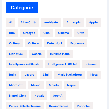
Categorie
Ai
Altre Città
Ambiente
Anthropic
Apple
Bits
Chatgpt
Cina
Cinema
Città
Cultura
Culture
Detenzioni
Economia
Elon Musk
Google
In Primo Piano
Intelligenza Artificiale
Intelligenze Artificiali
Internet
Italia
Lavoro
Libri
Mark Zuckerberg
Meta
Microsoft
Milano
Mondo
Napoli
Napoli Città
Notizie
OpenAI
Parola Della Settimana
Rewind Roma
Rubriche