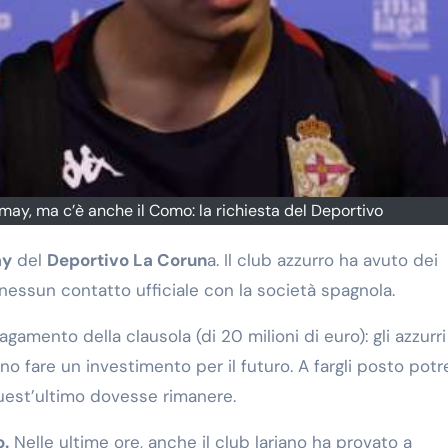
may, ma c’è anche il Como: la richiesta del Deportivo
ay
del
Deportivo La
Corun
a. Il club azzurro ha avuto dei
a nessun contatto ufficiale con la società spagnola.
pagamento della clausola (di 20 milioni di euro): gli azzurri
o fare un investimento per il futuro. A fargli posto pot
uest’ultimo dovesse rimanere.
o.
Nelle ultime ore, anche il club lariano ha provato a