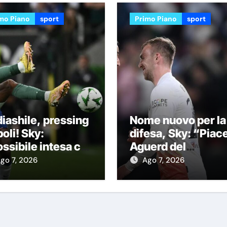
mo Piano
sport
Primo Piano
sport
iashile, pressing
Nome nuovo per la
oli! Sky:
difesa, Sky: “Piac
ssibile intesa col
Aguerd del
elsea con questa
Marsiglia”
go 7, 2026
Ago 7, 2026
rmula”