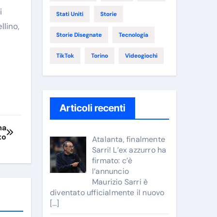
i
Stati Uniti
Storie
llino,
Storie Disegnate
Tecnologia
TikTok
Torino
Videogiochi
Articoli recenti
ma
to
Atalanta, finalmente
Sarri! L’ex azzurro ha
firmato: c’è
l’annuncio
Maurizio Sarri è
diventato ufficialmente il nuovo
[…]