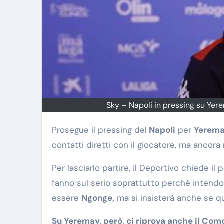
Sky – Napoli in pressing su Yere
Prosegue il pressing del
Napoli
per
Yerem
contatti diretti con il giocatore, ma ancor
Per lasciarlo partire, il Deportivo chiede il 
fanno sul serio soprattutto perché intendon
essere
Ngonge,
ma si insisterà anche se q
Su Yeremay, però, ci riprova anche il Com