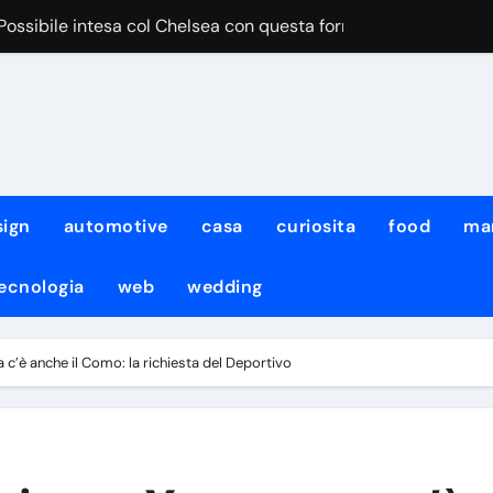
“Possibile intesa col Chelsea con questa formula”
iace Aguerd del Marsiglia”
egri pensa al cambio modulo per lui
iale DeepMind ha cambiato amministratore delegato e perso quat
iale di Meta ha attaccato i sistemi di un’altra azienda: non è l
sign
automotive
casa
curiosita
food
ma
urro non sarà solo team manager, i dettagli
ecnologia
web
wedding
to fermato dal diluvio, lavoro atletico con KDB e Neres!
: per Neres e De Bruyne lavoro atletico col gruppo
 c’è anche il Como: la richiesta del Deportivo
con il Napoli non ci sarà il neo-acquisto Meichtry
mo noi quelli da battere”