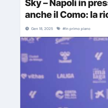
Sky – Napoli in pre
anche il Como: la r
Gen 18, 2025
#
In primo piano