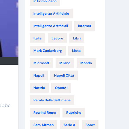
In Primo Piano
Intelligenza Artificiale
Intelligenze Artificiali
Internet
Italia
Lavoro
Libri
Mark Zuckerberg
Meta
Microsoft
Milano
Mondo
Napoli
Napoli Città
Notizie
OpenAI
Parola Della Settimana
rebbe
Rewind Roma
Rubriche
Sam Altman
Serie A
Sport