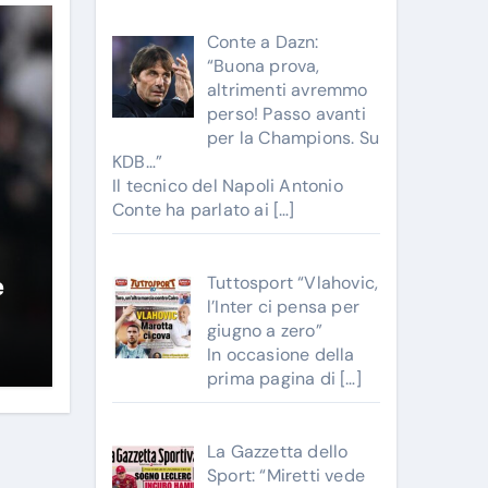
Conte a Dazn:
“Buona prova,
altrimenti avremmo
perso! Passo avanti
per la Champions. Su
KDB…”
Il tecnico del Napoli Antonio
Conte ha parlato ai
[…]
Tuttosport “Vlahovic,
e
l’Inter ci pensa per
giugno a zero”
In occasione della
prima pagina di
[…]
La Gazzetta dello
Sport: “Miretti vede