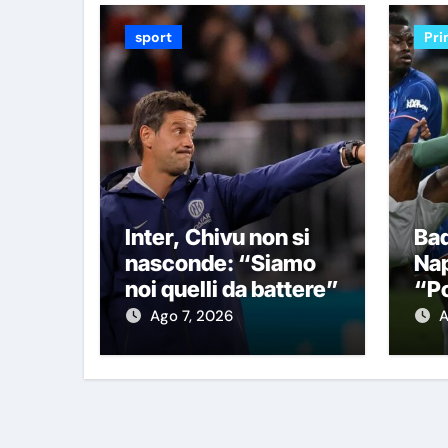
sport
Pri
Inter, Chivu non si
Bad
nasconde: “Siamo
Nap
noi quelli da battere”
“Po
Ch
Ago 7, 2026
A
fo