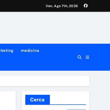
Ven. Ago 7th, 2026
tro dei suoi migliori ricercatori
a prima volta che succede
rketing
medicina
Cerca