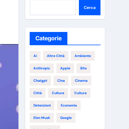
Cerca
Categorie
Ai
Altre Città
Ambiente
Anthropic
Apple
Bits
Chatgpt
Cina
Cinema
Città
Cultura
Culture
Detenzioni
Economia
Elon Musk
Google