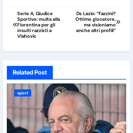
Navigazione
Serie A, Giudice
Ds Lazio: “Fazzini?
Sportivo: multa alla
Ottimo giocatore,
articoli
Fiorentina per gli
ma visioniamo
insulti razzisti a
anche altri profili”
Vlahovic
Related Post
sport