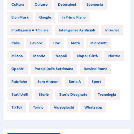
Cultura
Culture
Detenzioni
Economia
Elon Musk
Google
In Primo Piano
Intelligenza Artificiale
Intelligenze Artificiali
Internet
Italia
Lavoro
Libri
Meta
Microsoft
Milano
Mondo
Napoli
Napoli Città
Notizie
OpenAI
Parola Della Settimana
Rewind Roma
Rubriche
Sam Altman
Serie A
Sport
Stati Uniti
Storie
Storie Disegnate
Tecnologia
TikTok
Torino
Videogiochi
Whatsapp