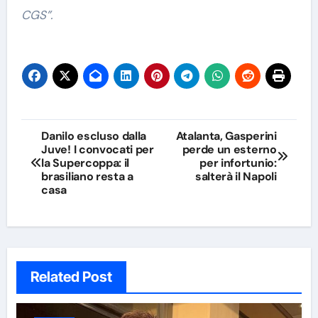
CGS”.
Navigazione
Danilo escluso dalla
Atalanta, Gasperini
Juve! I convocati per
perde un esterno
articoli
la Supercoppa: il
per infortunio:
brasiliano resta a
salterà il Napoli
casa
Related Post