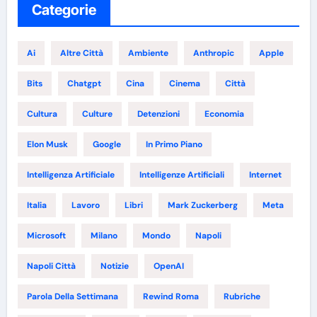
Categorie
Ai
Altre Città
Ambiente
Anthropic
Apple
Bits
Chatgpt
Cina
Cinema
Città
Cultura
Culture
Detenzioni
Economia
Elon Musk
Google
In Primo Piano
Intelligenza Artificiale
Intelligenze Artificiali
Internet
Italia
Lavoro
Libri
Mark Zuckerberg
Meta
Microsoft
Milano
Mondo
Napoli
Napoli Città
Notizie
OpenAI
Parola Della Settimana
Rewind Roma
Rubriche