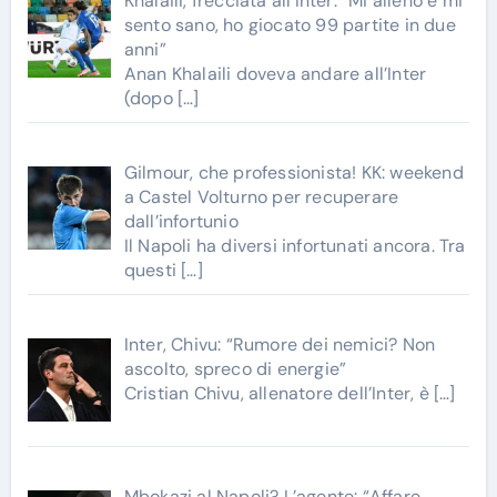
Khalaili, frecciata all’Inter: “Mi alleno e mi
sento sano, ho giocato 99 partite in due
anni”
Anan Khalaili doveva andare all’Inter
(dopo
[…]
Gilmour, che professionista! KK: weekend
a Castel Volturno per recuperare
dall’infortunio
Il Napoli ha diversi infortunati ancora. Tra
questi
[…]
Inter, Chivu: “Rumore dei nemici? Non
ascolto, spreco di energie”
Cristian Chivu, allenatore dell’Inter, è
[…]
Mbokazi al Napoli? L’agente: “Affare