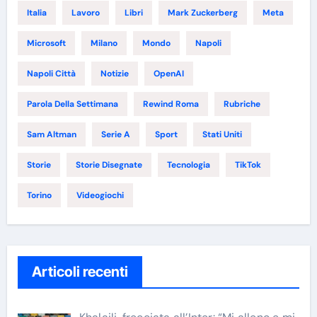
Italia
Lavoro
Libri
Mark Zuckerberg
Meta
Microsoft
Milano
Mondo
Napoli
Napoli Città
Notizie
OpenAI
Parola Della Settimana
Rewind Roma
Rubriche
Sam Altman
Serie A
Sport
Stati Uniti
Storie
Storie Disegnate
Tecnologia
TikTok
Torino
Videogiochi
Articoli recenti