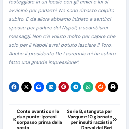
festeggiare in un locale con gli amici e lui si
avvicinò per parlarmi. Ne sono rimasto colpito
subito. E da allora abbiamo iniziato a sentirci
spesso per parlare del Napoli, a scambiarci
messaggi. Non c’è voluto molto per capire che
solo per il Napoli avrei potuto lasciare il Toro.
Anche il presidente De Laurentiis mi ha subito
fatto una grande impressione”.
Navigazione
Conte avanti con le
Serie B, stangata per
due punte: ipotesi
Vazquez: 10 giornate
articoli
sorpasso prima della
per insulti razzisti a
sosta
Dorval del Bari