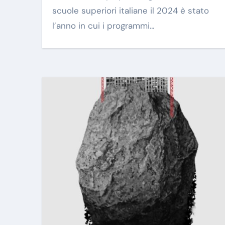
scuole superiori italiane il 2024 è stato
l’anno in cui i programmi…