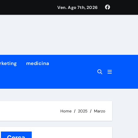
Ven. Ago 7th, 2026
tro dei suoi migliori ricercatori
a prima volta che succede
rketing
medicina
Home
2025
Marzo
Cerca