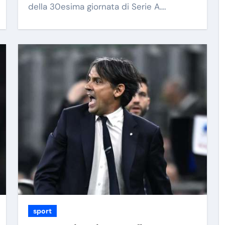
della 30esima giornata di Serie A.…
sport