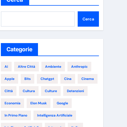
Cerca
Categorie
Ai
Altre Città
Ambiente
Anthropic
Apple
Bits
Chatgpt
Cina
Cinema
Città
Cultura
Culture
Detenzioni
Economia
Elon Musk
Google
In Primo Piano
Intelligenza Artificiale