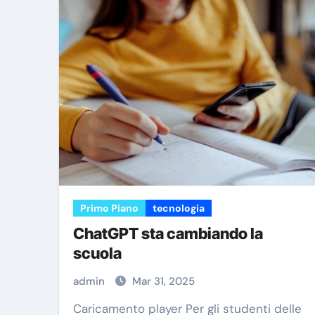
Primo Piano
tecnologia
ChatGPT sta cambiando la
scuola
admin
Mar 31, 2025
Caricamento player Per gli studenti delle