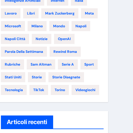
Intelligenze Artificiali
Internet
Italia
Lavoro
Libri
Mark Zuckerberg
Meta
Microsoft
Milano
Mondo
Napoli
Napoli Città
Notizie
OpenAI
Parola Della Settimana
Rewind Roma
Rubriche
Sam Altman
Serie A
Sport
Stati Uniti
Storie
Storie Disegnate
Tecnologia
TikTok
Torino
Videogiochi
Articoli recenti