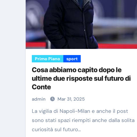
Primo Piano
sport
Cosa abbiamo capito dopo le
ultime due risposte sul futuro di
Conte
admin
Mar 31, 2025
La vigilia di Napoli-Milan e anche il post
sono stati spazi riempiti anche dalla solita
curiosità sul futuro…