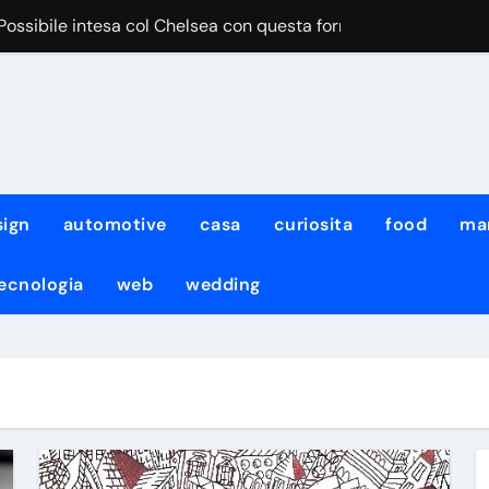
“Possibile intesa col Chelsea con questa formula”
iace Aguerd del Marsiglia”
egri pensa al cambio modulo per lui
iale DeepMind ha cambiato amministratore delegato e perso quat
iale di Meta ha attaccato i sistemi di un’altra azienda: non è l
urro non sarà solo team manager, i dettagli
sign
automotive
casa
curiosita
food
ma
to fermato dal diluvio, lavoro atletico con KDB e Neres!
ecnologia
web
wedding
: per Neres e De Bruyne lavoro atletico col gruppo
con il Napoli non ci sarà il neo-acquisto Meichtry
mo noi quelli da battere”