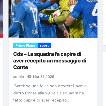
Primo Piano
sport
Cds – La squadra fa capire di
aver recepito un messaggio di
Conte
admin
Mar 31, 2025
“Sarebbe una follia non crederci, aveva
detto Conte alla vigilia. La squadra ha
fatto capire di aver recepito…