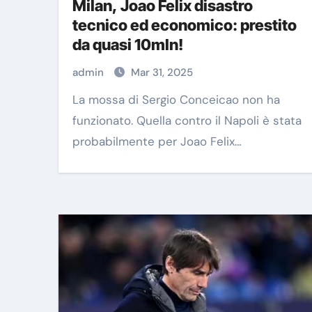
Milan, Joao Felix disastro
tecnico ed economico: prestito
da quasi 10mln!
admin
Mar 31, 2025
La mossa di Sergio Conceicao non ha
funzionato. Quella contro il Napoli è stata
probabilmente per Joao Felix…