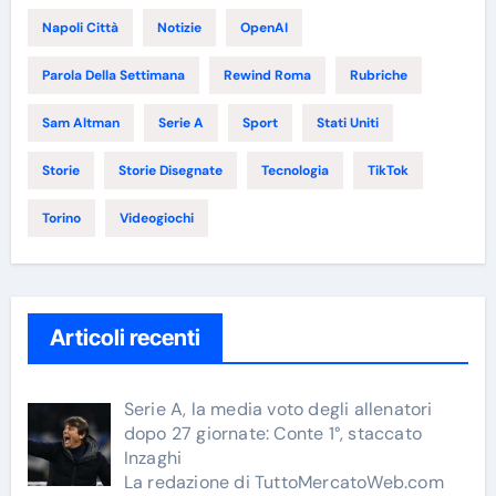
Napoli Città
Notizie
OpenAI
Parola Della Settimana
Rewind Roma
Rubriche
Sam Altman
Serie A
Sport
Stati Uniti
Storie
Storie Disegnate
Tecnologia
TikTok
Torino
Videogiochi
Articoli recenti
Serie A, la media voto degli allenatori
dopo 27 giornate: Conte 1°, staccato
Inzaghi
La redazione di TuttoMercatoWeb.com