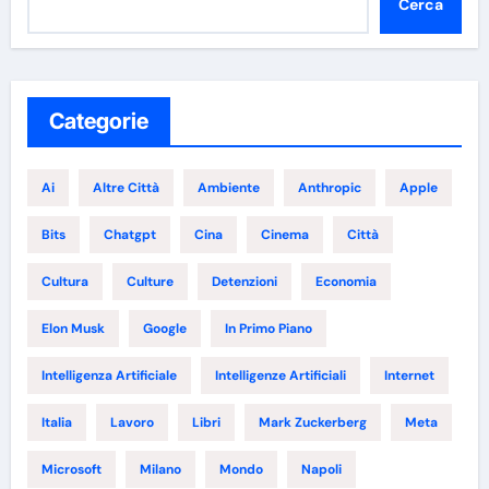
Cerca
Categorie
Ai
Altre Città
Ambiente
Anthropic
Apple
Bits
Chatgpt
Cina
Cinema
Città
Cultura
Culture
Detenzioni
Economia
Elon Musk
Google
In Primo Piano
Intelligenza Artificiale
Intelligenze Artificiali
Internet
Italia
Lavoro
Libri
Mark Zuckerberg
Meta
Microsoft
Milano
Mondo
Napoli