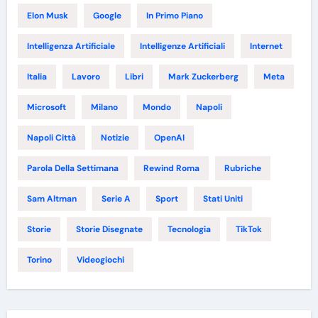
Elon Musk
Google
In Primo Piano
Intelligenza Artificiale
Intelligenze Artificiali
Internet
Italia
Lavoro
Libri
Mark Zuckerberg
Meta
Microsoft
Milano
Mondo
Napoli
Napoli Città
Notizie
OpenAI
Parola Della Settimana
Rewind Roma
Rubriche
Sam Altman
Serie A
Sport
Stati Uniti
Storie
Storie Disegnate
Tecnologia
TikTok
Torino
Videogiochi