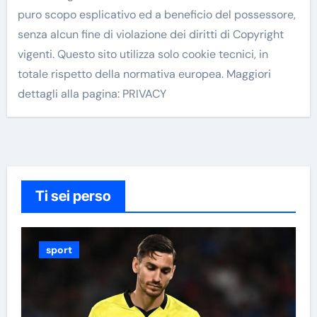
puro scopo esplicativo ed a beneficio del possessore,
senza alcun fine di violazione dei diritti di Copyright
vigenti. Questo sito utilizza solo cookie tecnici, in
totale rispetto della normativa europea. Maggiori
dettagli alla pagina: PRIVACY
Ti sei perso
sport