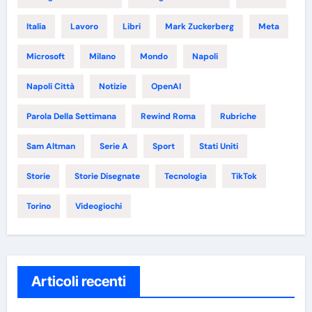
Italia
Lavoro
Libri
Mark Zuckerberg
Meta
Microsoft
Milano
Mondo
Napoli
Napoli Città
Notizie
OpenAI
Parola Della Settimana
Rewind Roma
Rubriche
Sam Altman
Serie A
Sport
Stati Uniti
Storie
Storie Disegnate
Tecnologia
TikTok
Torino
Videogiochi
Articoli recenti