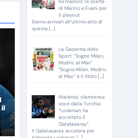
formazioni: le scelte
di Marino e Evani per
il playout
Siamo arrivati all’ultimo atto di
questa
[…]
La Gazzetta dello
Sport: “Sogno Milan,
Modric al Max”
“Sogno Milan, Modric
al Max” è il titolo
[…]
Atalanta, clamorosa
l
voce dalla Turchia:
il
“Lookman ha
accettato il
Galatasaray”
II Galatasaray accelera per
Ademola Lookman.
[…]