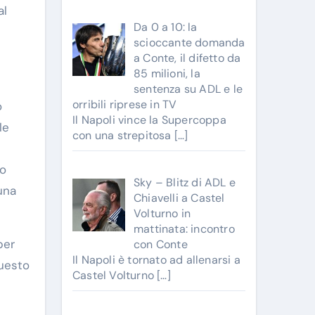
al
Da 0 a 10: la
scioccante domanda
a Conte, il difetto da
85 milioni, la
sentenza su ADL e le
orribili riprese in TV
o
Il Napoli vince la Supercoppa
le
con una strepitosa
[…]
uo
Sky – Blitz di ADL e
una
Chiavelli a Castel
Volturno in
mattinata: incontro
per
con Conte
Il Napoli è tornato ad allenarsi a
questo
Castel Volturno
[…]