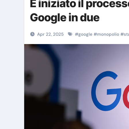
È iniziato il proce
Google in due
Apr 22, 2025
#
google
#
monopolio
#
st