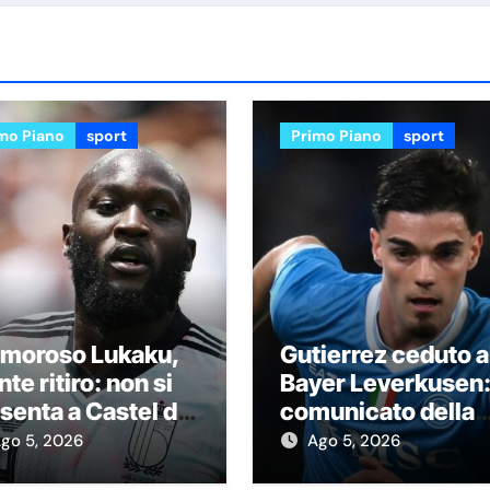
mo Piano
sport
Primo Piano
sport
amoroso Lukaku,
Gutierrez ceduto a
nte ritiro: non si
Bayer Leverkusen: 
senta a Castel di
comunicato della
ngro
SSC Napoli
go 5, 2026
Ago 5, 2026