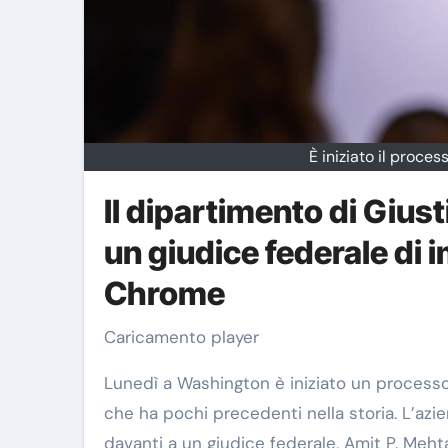
È iniziato il proc
Il dipartimento di Giusti
un giudice federale di 
Chrome
Caricamento player
Lunedì a Washington è iniziato un process
che ha pochi precedenti nella storia. L’azien
davanti a un giudice federale, Amit P. Meht