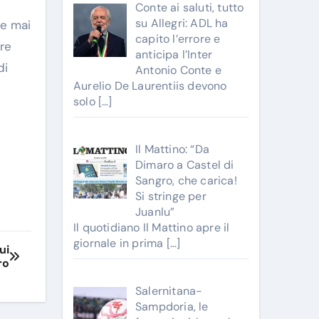
Conte ai saluti, tutto
su Allegri: ADL ha
he mai
capito l’errore e
tre
anticipa l’Inter
di
Antonio Conte e
Aurelio De Laurentiis devono
solo
[…]
Il Mattino: “Da
Dimaro a Castel di
Sangro, che carica!
Si stringe per
Juanlu”
Il quotidiano Il Mattino apre il
giornale in prima
[…]
ui
ro
Salernitana-
Sampdoria, le