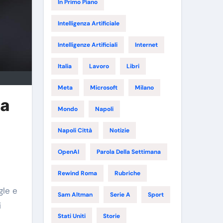
In Primo Piano
Intelligenza Artificiale
Intelligenze Artificiali
Internet
Italia
Lavoro
Libri
Meta
Microsoft
Milano
 a
Mondo
Napoli
Napoli Città
Notizie
OpenAI
Parola Della Settimana
Rewind Roma
Rubriche
gle e
Sam Altman
Serie A
Sport
i
Stati Uniti
Storie