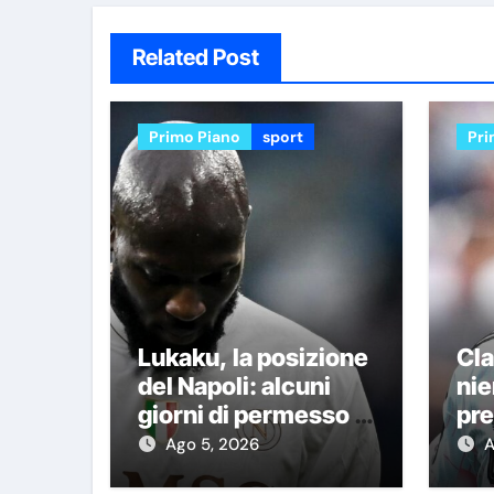
Related Post
Primo Piano
sport
Pri
Lukaku, la posizione
Cl
del Napoli: alcuni
nie
giorni di permesso e
pre
poi si aggregherà
Sa
Ago 5, 2026
A