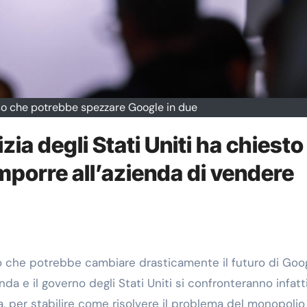
esso che potrebbe spezzare Google in due
zia degli Stati Uniti ha chiesto
imporre all’azienda di vendere
o che potrebbe cambiare drasticamente il futuro di Goo
da e il governo degli Stati Uniti si confronteranno infatt
a, per stabilire come risolvere il problema del monopolio