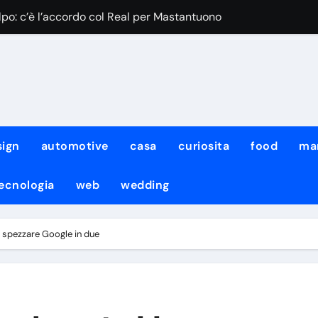
olpo: c’è l’accordo col Real per Mastantuono
accelerata anche per Zirkzee
lcuni giorni di permesso e poi si aggregherà
on si presenta a Castel di Sangro
sen: il comunicato della SSC Napoli
sign
automotive
casa
curiosita
food
ma
Ecco cosa filtra
ecnologia
web
wedding
nca per chiudere
al Psg: si parla già di cifre
e spezzare Google in due
tti: si va verso il sold-out, i dettagli
e spostamento nel modulo di Allegri