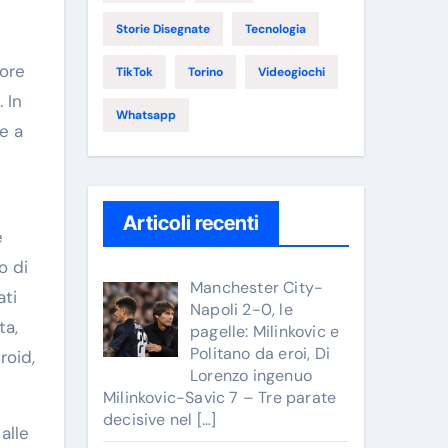
Storie Disegnate
Tecnologia
tore
TikTok
Torino
Videogiochi
 In
Whatsapp
e a
Articoli recenti
e
o di
Manchester City-
ati
Napoli 2-0, le
ta,
pagelle: Milinkovic e
Politano da eroi, Di
roid,
Lorenzo ingenuo
Milinkovic-Savic 7 – Tre parate
decisive nel
[…]
alle