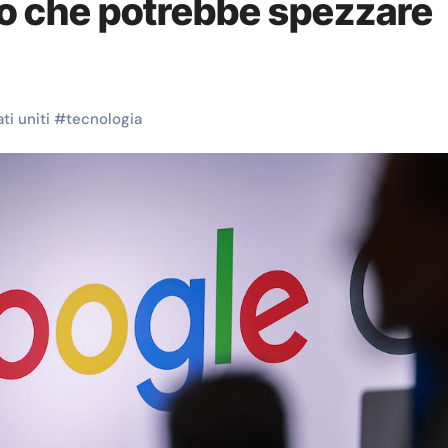
sso che potrebbe spezzare
ati uniti
#
tecnologia