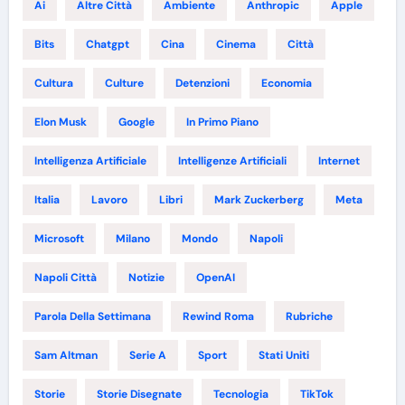
Ai
Altre Città
Ambiente
Anthropic
Apple
Bits
Chatgpt
Cina
Cinema
Città
Cultura
Culture
Detenzioni
Economia
Elon Musk
Google
In Primo Piano
Intelligenza Artificiale
Intelligenze Artificiali
Internet
Italia
Lavoro
Libri
Mark Zuckerberg
Meta
Microsoft
Milano
Mondo
Napoli
Napoli Città
Notizie
OpenAI
Parola Della Settimana
Rewind Roma
Rubriche
Sam Altman
Serie A
Sport
Stati Uniti
Storie
Storie Disegnate
Tecnologia
TikTok