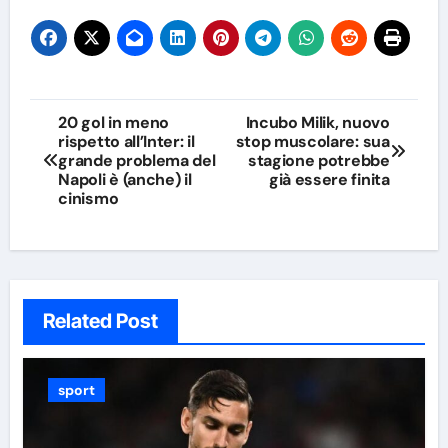
Navigazione
20 gol in meno
Incubo Milik, nuovo
rispetto all’Inter: il
stop muscolare: sua
articoli
grande problema del
stagione potrebbe
Napoli è (anche) il
già essere finita
cinismo
Related Post
sport