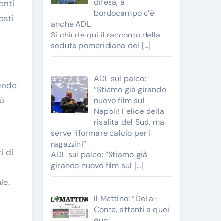
difesa, a
enti
bordocampo c’è
osti
anche ADL
Si chiude qui il racconto della
seduta pomeridiana del
[…]
ADL sul palco:
tendo
“Stiamo già girando
iù
nuovo film sul
Napoli! Felice della
risalita del Sud, ma
serve riformare calcio per i
ragazzini”
i di
ADL sul palco: “Stiamo già
girando nuovo film sul
[…]
le.
Il Mattino: “DeLa-
Conte, attenti a quei
due”