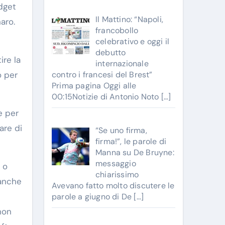
dget
Il Mattino: “Napoli,
aro.
francobollo
celebrativo e oggi il
debutto
ire la
internazionale
o per
contro i francesi del Brest”
Prima pagina Oggi alle
00:15Notizie di Antonio Noto
[…]
e per
are di
“Se uno firma,
firma!”, le parole di
Manna su De Bruyne:
messaggio
 o
chiarissimo
 anche
Avevano fatto molto discutere le
parole a giugno di De
[…]
non