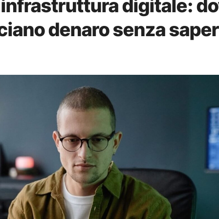
ll’infrastruttura digitale: d
uciano denaro senza saper