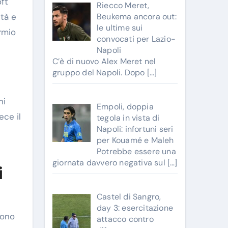
oft
Riecco Meret,
ità e
Beukema ancora out:
le ultime sui
rmio
convocati per Lazio-
Napoli
C’è di nuovo Alex Meret nel
gruppo del Napoli. Dopo
[…]
ni
Empoli, doppia
ece il
tegola in vista di
Napoli: infortuni seri
per Kouamé e Maleh
Potrebbe essere una
giornata davvero negativa sul
[…]
i
Castel di Sangro,
day 3: esercitazione
sono
attacco contro