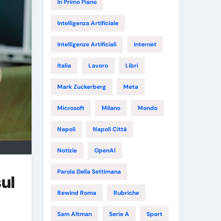
In Primo Piano
Intelligenza Artificiale
Intelligenze Artificiali
Internet
Italia
Lavoro
Libri
Mark Zuckerberg
Meta
Microsoft
Milano
Mondo
Napoli
Napoli Città
Notizie
OpenAI
Parola Della Settimana
ul
Rewind Roma
Rubriche
Sam Altman
Serie A
Sport