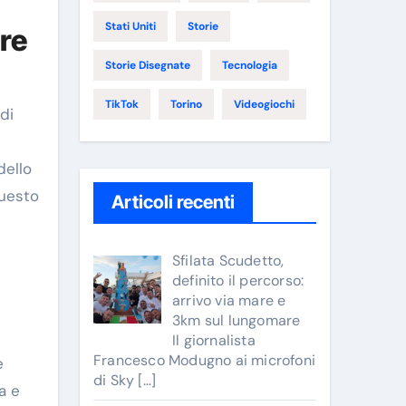
Stati Uniti
Storie
are
Storie Disegnate
Tecnologia
TikTok
Torino
Videogiochi
di
dello
questo
Articoli recenti
Sfilata Scudetto,
definito il percorso:
arrivo via mare e
3km sul lungomare
Il giornalista
Francesco Modugno ai microfoni
e
di Sky
[…]
a e