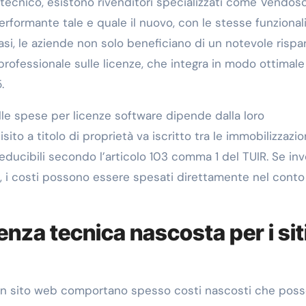
 tecnico, esistono rivenditori specializzati come Vendos
rformante tale e quale il nuovo, con le stesse funzional
casi, le aziende non solo beneficiano di un notevole rispa
rofessionale sulle licenze, che integra in modo ottimale
.
elle spese per licenze software dipende dalla loro
sito a titolo di proprietà va iscritto tra le immobilizzazio
ucibili secondo l’articolo 103 comma 1 del TUIR. Se inv
, i costi possono essere spesati direttamente nel conto
nza tecnica nascosta per i sit
 un sito web comportano spesso costi nascosti che pos