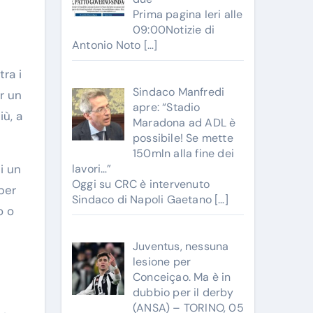
Prima pagina Ieri alle
09:00Notizie di
Antonio Noto
[…]
tra i
Sindaco Manfredi
r un
apre: “Stadio
ù, a
Maradona ad ADL è
possibile! Se mette
150mln alla fine dei
i un
lavori…”
Oggi su CRC è intervenuto
 per
Sindaco di Napoli Gaetano
[…]
o o
Juventus, nessuna
lesione per
Conceiçao. Ma è in
dubbio per il derby
(ANSA) – TORINO, 05