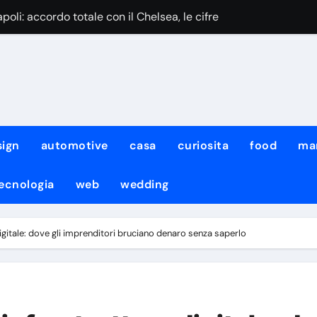
oli: accordo totale con il Chelsea, le cifre
si scalda: il belga apre alla destinazione
ex Napoli passa ai Los Angeles Galaxy
ra con Infantino: Fifa consapevole degli errori commessi
inori: Baldini confermato in U21, si cambia in U19
sign
automotive
casa
curiosita
food
ma
sul kit d’allenamento: la scelta del club
ecnologia
web
wedding
nervoso per il mercato: confronto col ds
uono viene in prestito in Italia: va alla Fiorentina
ra digitale: dove gli imprenditori bruciano denaro senza saperlo
ue più impegnativa della Champions, servirà turnover”
 il sostegno del calcio sudamericano