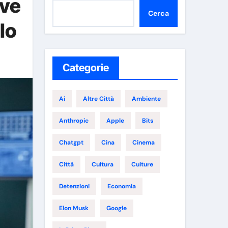
ove
Cerca
lo
Categorie
Ai
Altre Città
Ambiente
Anthropic
Apple
Bits
Chatgpt
Cina
Cinema
Città
Cultura
Culture
Detenzioni
Economia
Elon Musk
Google