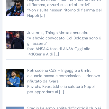
di fiamma, azzurri su altri obiettivi”
“Non risulta nessun ritorno di fiamma del
Napoli
[…]
Juventus, Thiago Motta annuncia:
“Vlahovic convocato. Col Bologna sono 6
gli assenti”
foto ANSA© foto di ANSA Oggi alle
14:10Serie A di
[…]
Retroscena CdS – Ingaggio a 6mln,
clausola bassa e commissioni: il rinnovo
rifiutato da Kvara
Khvicha Kvaratskhelia saluterà Napoli
per approdare al
[…]
Stadio Palermo, solite difficoltà: il club si