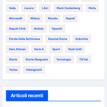
Italia
Lavoro
Libri
Mark Zuckerberg
Meta
Microsoft
Milano
Mondo
Napoli
Napoli Città
Notizie
OpenAI
Parola Della Settimana
Rewind Roma
Rubriche
Sam Altman
Serie A
Sport
Stati Uniti
Storie
Storie Disegnate
Tecnologia
TikTok
Torino
Videogiochi
Articoli recenti