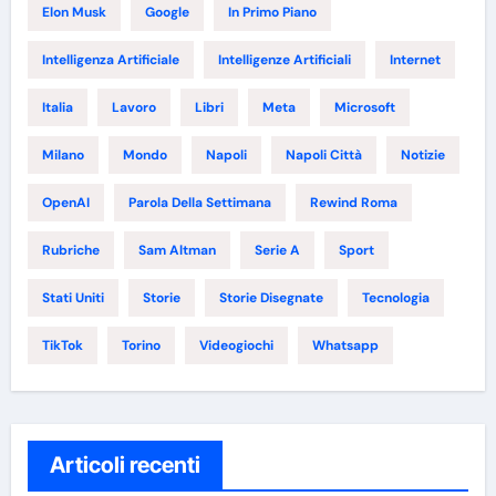
Elon Musk
Google
In Primo Piano
Intelligenza Artificiale
Intelligenze Artificiali
Internet
Italia
Lavoro
Libri
Meta
Microsoft
Milano
Mondo
Napoli
Napoli Città
Notizie
OpenAI
Parola Della Settimana
Rewind Roma
Rubriche
Sam Altman
Serie A
Sport
Stati Uniti
Storie
Storie Disegnate
Tecnologia
TikTok
Torino
Videogiochi
Whatsapp
Articoli recenti