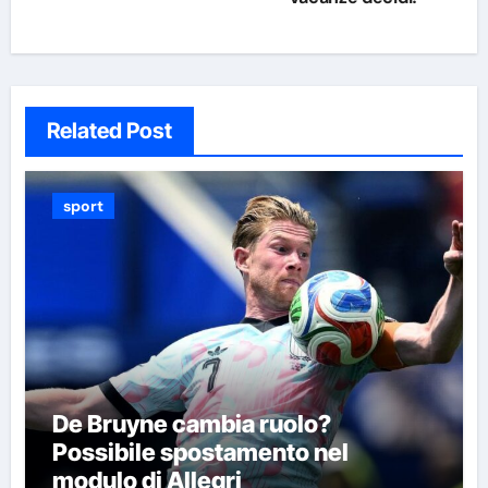
Related Post
sport
De Bruyne cambia ruolo?
Possibile spostamento nel
modulo di Allegri