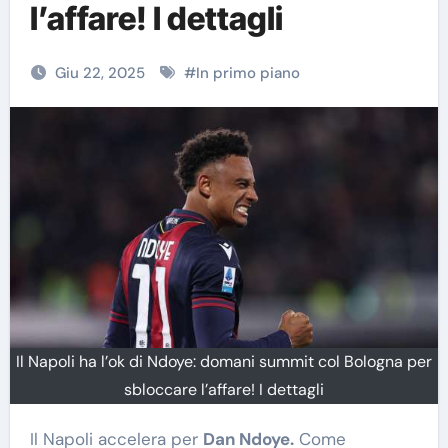
l’affare! I dettagli
Giu 22, 2025
#
In primo piano
Il Napoli ha l’ok di Ndoye: domani summit col Bologna per
sbloccare l’affare! I dettagli
Il Napoli accelera per
Dan Ndoye.
Come