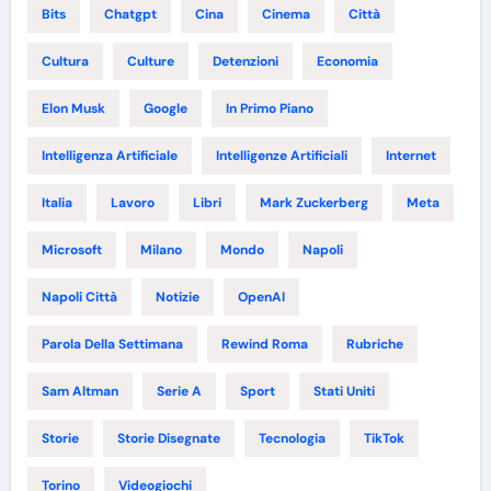
Bits
Chatgpt
Cina
Cinema
Città
Cultura
Culture
Detenzioni
Economia
Elon Musk
Google
In Primo Piano
Intelligenza Artificiale
Intelligenze Artificiali
Internet
Italia
Lavoro
Libri
Mark Zuckerberg
Meta
Microsoft
Milano
Mondo
Napoli
Napoli Città
Notizie
OpenAI
Parola Della Settimana
Rewind Roma
Rubriche
Sam Altman
Serie A
Sport
Stati Uniti
Storie
Storie Disegnate
Tecnologia
TikTok
Torino
Videogiochi