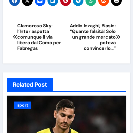
Navigazione
Clamoroso Sky:
Addio Inzaghi, Biasin:
l’Inter aspetta
“Quante falsità! Solo
articoli
comunque il via
un grande mercato
libera dal Como per
poteva
Fabregas
convincerlo…”
Related Post
sport