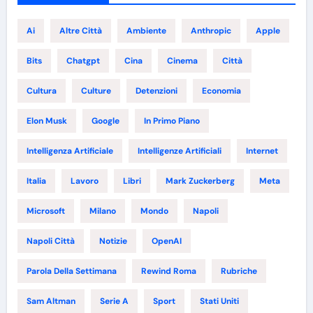
Ai
Altre Città
Ambiente
Anthropic
Apple
Bits
Chatgpt
Cina
Cinema
Città
Cultura
Culture
Detenzioni
Economia
Elon Musk
Google
In Primo Piano
Intelligenza Artificiale
Intelligenze Artificiali
Internet
Italia
Lavoro
Libri
Mark Zuckerberg
Meta
Microsoft
Milano
Mondo
Napoli
Napoli Città
Notizie
OpenAI
Parola Della Settimana
Rewind Roma
Rubriche
Sam Altman
Serie A
Sport
Stati Uniti