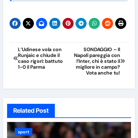
Navigazione
L’Udinese vola con
SONDAGGIO – Il
Runjaic e chiude il
Napoli pareggia con
articoli
caso rigori: battuto
l’Inter, chi è stato il
1-0 il Parma
migliore in campo?
Vota anche tu!
Related Post
sport