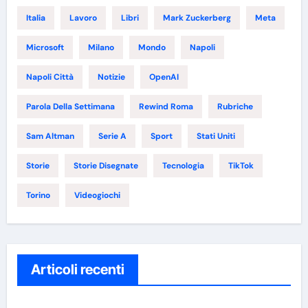
Italia
Lavoro
Libri
Mark Zuckerberg
Meta
Microsoft
Milano
Mondo
Napoli
Napoli Città
Notizie
OpenAI
Parola Della Settimana
Rewind Roma
Rubriche
Sam Altman
Serie A
Sport
Stati Uniti
Storie
Storie Disegnate
Tecnologia
TikTok
Torino
Videogiochi
Articoli recenti