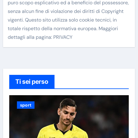
puro scopo esplicativo ed a beneficio del possessore,
senza alcun fine di violazione dei diritti di Copyright
vigenti. Questo sito utilizza solo cookie tecnici, in
totale rispetto della normativa europea. Maggiori
dettagli alla pagina: PRIVACY
Ti sei perso
sport