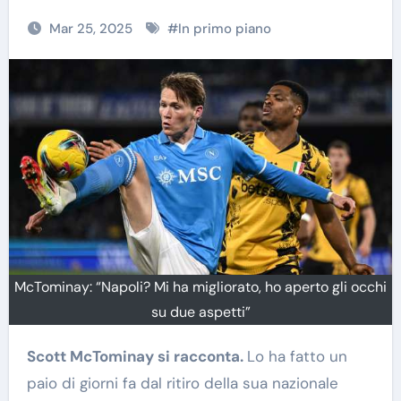
Mar 25, 2025
#
In primo piano
McTominay: “Napoli? Mi ha migliorato, ho aperto gli occhi
su due aspetti”
Scott McTominay si racconta.
Lo ha fatto un
paio di giorni fa dal ritiro della sua nazionale