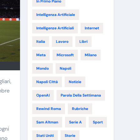
In Primo Piano
Intelligenza Artificiale
Intelligenze Artificiali
Internet
Italia
Lavoro
Libri
Meta
Microsoft
Milano
Mondo
Napoli
Napoli Città
Notizie
mbre
OpenAI
Parola Della Settimana
Rewind Roma
Rubriche
Sam Altman
Serie A
Sport
ogni
Stati Uniti
Storie
nno