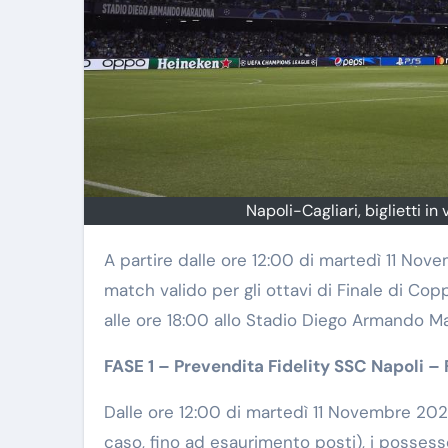
Napoli-Cagliari, biglietti i
A partire dalle ore 12:00 di martedì 11 Novembre 2025 saranno in vendita i biglietti per Napoli vs Cagliari,
match valido per gli ottavi di Finale di Co
alle ore 18:00 allo Stadio Diego Armando M
FASE 1 – Prevendita Fidelity SSC Napoli –
Dalle ore 12:00 di martedì 11 Novembre 2025
caso, fino ad esaurimento posti), i possess