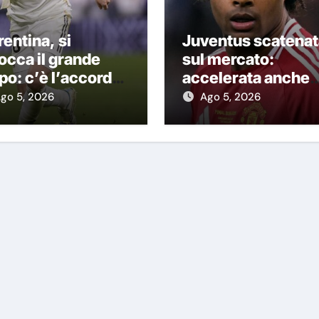
rentina, si
Juventus scatenat
occa il grande
sul mercato:
po: c’è l’accordo
accelerata anche
 Real per
per Zirkzee
go 5, 2026
Ago 5, 2026
stantuono