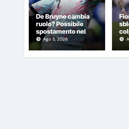
De Bruyne cambia
Fio
ruolo? Possibile
sbl
spostamento nel
col
modulo di Allegri
col
Ago 5, 2026
A
Ma