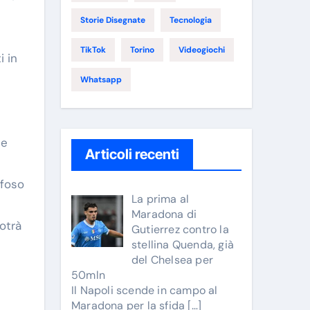
Storie Disegnate
Tecnologia
TikTok
Torino
Videogiochi
i in
Whatsapp
te
Articoli recenti
ifoso
La prima al
Maradona di
otrà
Gutierrez contro la
stellina Quenda, già
del Chelsea per
50mln
Il Napoli scende in campo al
Maradona per la sfida
[…]