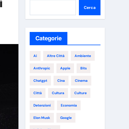
ì
Cerca
Categorie
Ai
Altre Città
Ambiente
Anthropic
Apple
Bits
Chatgpt
Cina
Cinema
Città
Cultura
Culture
Detenzioni
Economia
Elon Musk
Google