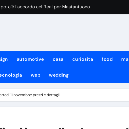
olpo: c’è l’accordo col Real per Mastantuono
accelerata anche per Zirkzee
lcuni giorni di permesso e poi si aggregherà
on si presenta a Castel di Sangro
sen: il comunicato della SSC Napoli
sign
automotive
casa
curiosita
food
ma
Ecco cosa filtra
ecnologia
web
wedding
nca per chiudere
al Psg: si parla già di cifre
martedì 11 novembre: prezzi e dettagli
tti: si va verso il sold-out, i dettagli
e spostamento nel modulo di Allegri