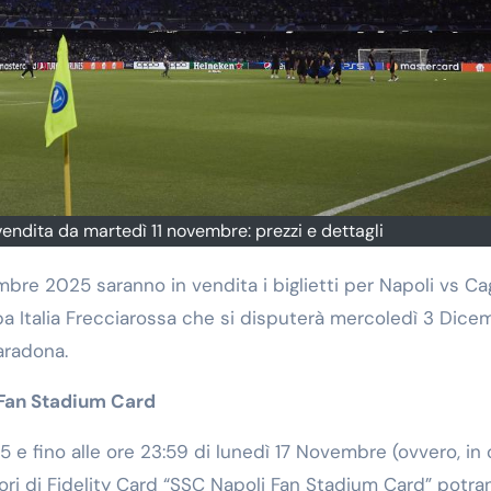
n vendita da martedì 11 novembre: prezzi e dettagli
ppa Italia Frecciarossa che si disputerà mercoledì 3 Dice
aradona.
 Fan Stadium Card
 e fino alle ore 23:59 di lunedì 17 Novembre (ovvero, in 
ori di Fidelity Card “SSC Napoli Fan Stadium Card” potra