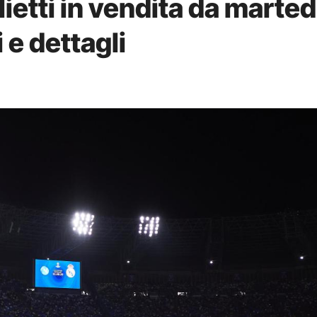
lietti in vendita da marted
 e dettagli