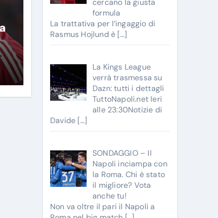
cercano la giusta
formula
La trattativa per l’ingaggio di
a
Rasmus Hojlund è
[…]
La Kings League
verrà trasmessa su
Dazn: tutti i dettagli
TuttoNapoli.net Ieri
alle 23:30Notizie di
Davide
[…]
SONDAGGIO – Il
Napoli inciampa con
la Roma. Chi è stato
il migliore? Vota
anche tu!
Non va oltre il pari il Napoli a
Roma nel big match
[…]