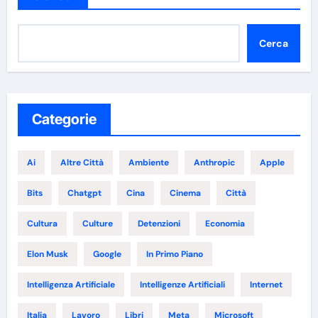
Cerca
Categorie
Ai
Altre Città
Ambiente
Anthropic
Apple
Bits
Chatgpt
Cina
Cinema
Città
Cultura
Culture
Detenzioni
Economia
Elon Musk
Google
In Primo Piano
Intelligenza Artificiale
Intelligenze Artificiali
Internet
Italia
Lavoro
Libri
Meta
Microsoft