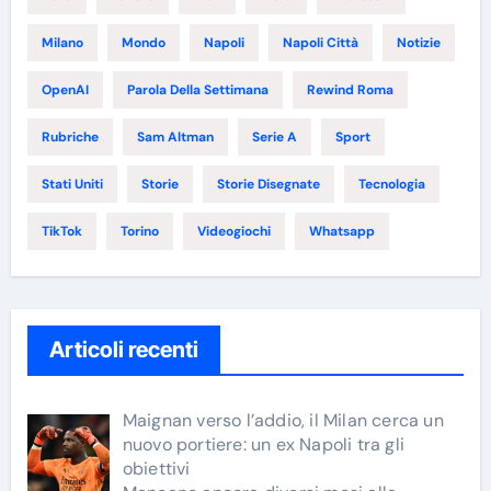
Milano
Mondo
Napoli
Napoli Città
Notizie
OpenAI
Parola Della Settimana
Rewind Roma
Rubriche
Sam Altman
Serie A
Sport
Stati Uniti
Storie
Storie Disegnate
Tecnologia
TikTok
Torino
Videogiochi
Whatsapp
Articoli recenti
Maignan verso l’addio, il Milan cerca un
nuovo portiere: un ex Napoli tra gli
obiettivi