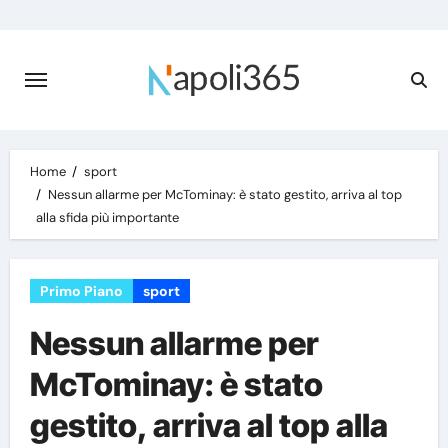
Skip
to
content
Home
sport
Nessun allarme per McTominay: è stato gestito, arriva al top
alla sfida più importante
Primo Piano
sport
Nessun allarme per
McTominay: è stato
gestito, arriva al top alla