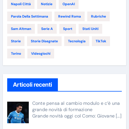
Napoli Città
Notizie
OpenAI
Parola Della Settimana
Rewind Roma
Rubriche
Sam Altman
Serie A
Sport
Stati Uniti
Storie
Storie Disegnate
Tecnologia
TikTok
Torino
Videogiochi
Articoli recenti
Conte pensa al cambio modulo e c’è una
grande novità di formazione
Grande novità oggi col Como: Giovane
[…]