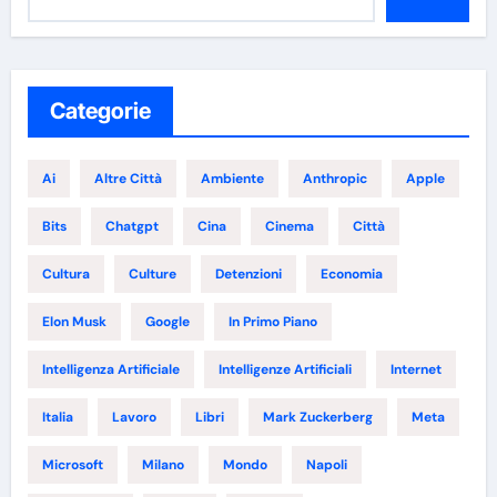
Categorie
Ai
Altre Città
Ambiente
Anthropic
Apple
Bits
Chatgpt
Cina
Cinema
Città
Cultura
Culture
Detenzioni
Economia
Elon Musk
Google
In Primo Piano
Intelligenza Artificiale
Intelligenze Artificiali
Internet
Italia
Lavoro
Libri
Mark Zuckerberg
Meta
Microsoft
Milano
Mondo
Napoli