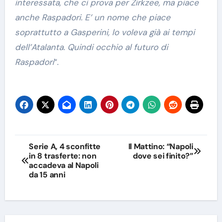
interessata, che ci prova per Zirkzee, ma piace
anche Raspadori. E’ un nome che piace
soprattutto a Gasperini, lo voleva già ai tempi
dell’Atalanta. Quindi occhio al futuro di
Raspadori
“.
Navigazione
Serie A, 4 sconfitte
Il Mattino: “Napoli
in 8 trasferte: non
dove sei finito?”
articoli
accadeva al Napoli
da 15 anni