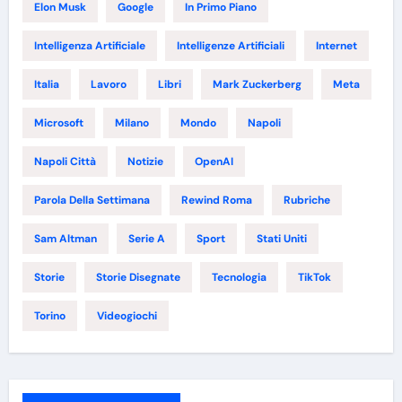
Elon Musk
Google
In Primo Piano
Intelligenza Artificiale
Intelligenze Artificiali
Internet
Italia
Lavoro
Libri
Mark Zuckerberg
Meta
Microsoft
Milano
Mondo
Napoli
Napoli Città
Notizie
OpenAI
Parola Della Settimana
Rewind Roma
Rubriche
Sam Altman
Serie A
Sport
Stati Uniti
Storie
Storie Disegnate
Tecnologia
TikTok
Torino
Videogiochi