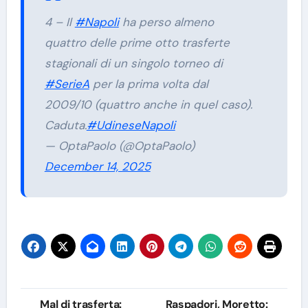
4 – Il
#Napoli
ha perso almeno
quattro delle prime otto trasferte
stagionali di un singolo torneo di
#SerieA
per la prima volta dal
2009/10 (quattro anche in quel caso).
Caduta.
#UdineseNapoli
— OptaPaolo (@OptaPaolo)
December 14, 2025
Navigazione
Mal di trasferta:
Raspadori, Moretto: