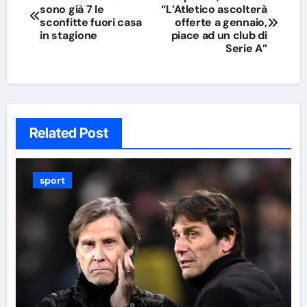
sono già 7 le
“L’Atletico ascolterà
articoli
sconfitte fuori casa
offerte a gennaio,
in stagione
piace ad un club di
Serie A”
Related Post
sport