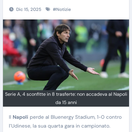
Dic 15, 2025
#
Notizie
Serie A, 4 sconfitte in 8 trasferte: non accadeva al Napoli
da 15 anni
Il
Napoli
perde al Bluenergy Stadium, 1-0 contro
l’Udinese, la sua quarta gara in campionato.