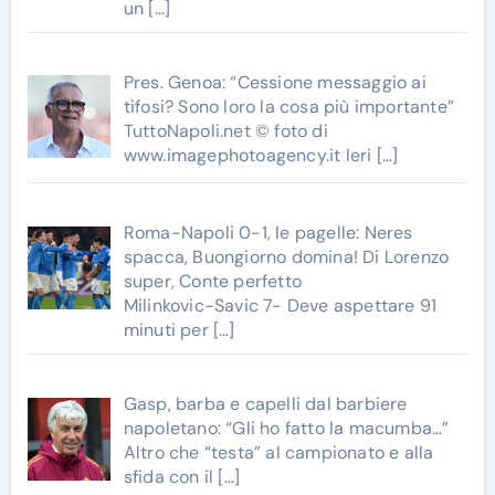
un
[…]
Pres. Genoa: “Cessione messaggio ai
tifosi? Sono loro la cosa più importante”
TuttoNapoli.net © foto di
www.imagephotoagency.it Ieri
[…]
Roma-Napoli 0-1, le pagelle: Neres
spacca, Buongiorno domina! Di Lorenzo
super, Conte perfetto
Milinkovic-Savic 7- Deve aspettare 91
minuti per
[…]
Gasp, barba e capelli dal barbiere
napoletano: “Gli ho fatto la macumba…”
Altro che “testa” al campionato e alla
sfida con il
[…]