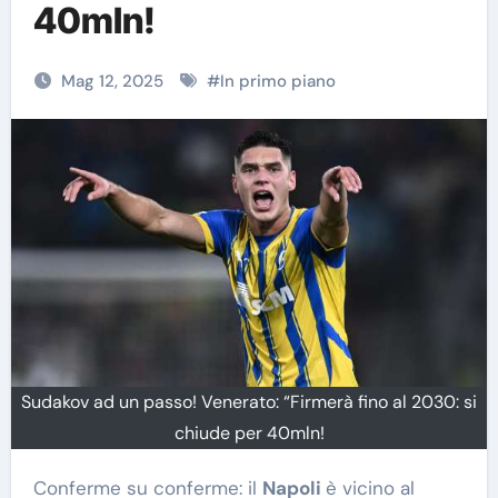
40mln!
Mag 12, 2025
#
In primo piano
Sudakov ad un passo! Venerato: “Firmerà fino al 2030: si
chiude per 40mln!
Conferme su conferme: il
Napoli
è vicino al