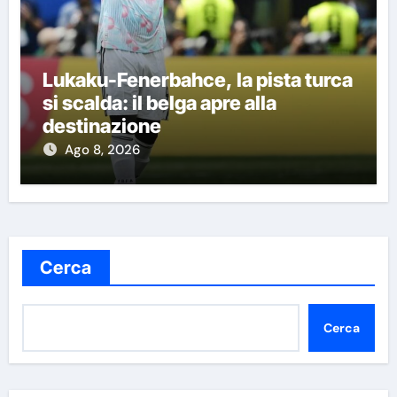
Lukaku-Fenerbahce, la pista turca
si scalda: il belga apre alla
destinazione
Ago 8, 2026
Cerca
Cerca