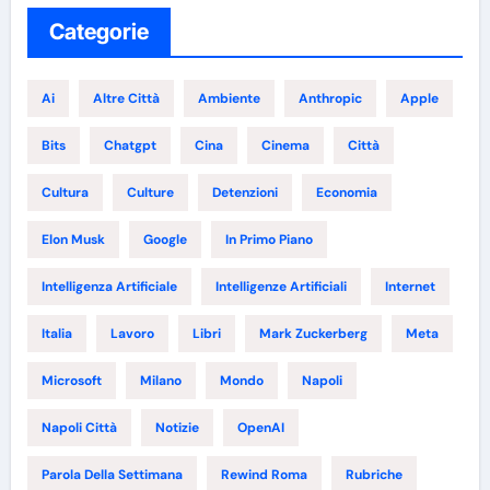
Categorie
Ai
Altre Città
Ambiente
Anthropic
Apple
Bits
Chatgpt
Cina
Cinema
Città
Cultura
Culture
Detenzioni
Economia
Elon Musk
Google
In Primo Piano
Intelligenza Artificiale
Intelligenze Artificiali
Internet
Italia
Lavoro
Libri
Mark Zuckerberg
Meta
Microsoft
Milano
Mondo
Napoli
Napoli Città
Notizie
OpenAI
Parola Della Settimana
Rewind Roma
Rubriche