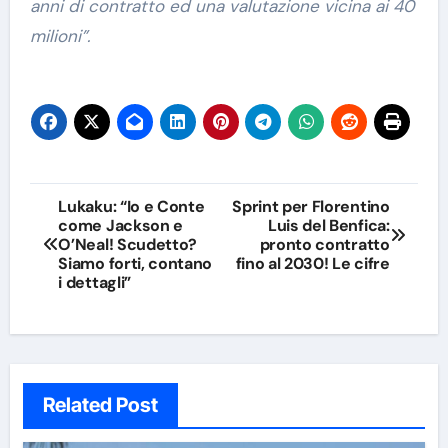
anni di contratto ed una valutazione vicina ai 40
milioni”.
Navigazione
Lukaku: “Io e Conte
Sprint per Florentino
come Jackson e
Luis del Benfica:
articoli
O’Neal! Scudetto?
pronto contratto
Siamo forti, contano
fino al 2030! Le cifre
i dettagli”
Related Post