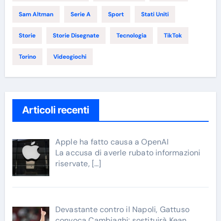
Sam Altman
Serie A
Sport
Stati Uniti
Storie
Storie Disegnate
Tecnologia
TikTok
Torino
Videogiochi
Articoli recenti
Apple ha fatto causa a OpenAI
La accusa di averle rubato informazioni
riservate,
[…]
Devastante contro il Napoli, Gattuso
convoca Cambiaghi: sostituirà Kean