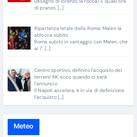
(disegno di lorenzo la rocca) È quasi ora
di pranzo,
[…]
Ripartenza letale della Roma: Malen la
sblocca subito
Roma subito in vantaggio con Malen, che
al 7′
[…]
Centro sportivo, definito l’acquisto dei
terreni! KK: ecco quando ci sarà
l’annuncio
Il Napoli accelera, è in via di definizione
l’acquisto
[…]
Meteo