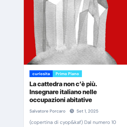
curiosita
Primo Piano
La cattedra non c’è più.
Insegnare italiano nelle
occupazioni abitative
Salvatore Porcaro
Set 1, 2025
(copertina di cyop&kaf) Dal numero 10