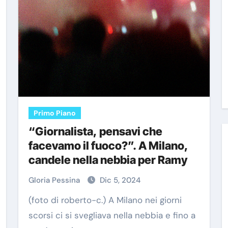
Primo Piano
“Giornalista, pensavi che
facevamo il fuoco?”. A Milano,
candele nella nebbia per Ramy
Gloria Pessina
Dic 5, 2024
(foto di roberto-c.) A Milano nei giorni
scorsi ci si svegliava nella nebbia e fino a