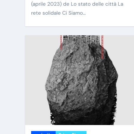
(aprile 2023) de Lo stato delle città La
rete solidale Ci Siamo…