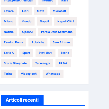
Intelligenze Artificiali
Internet
Italia
Lavoro
Libri
Meta
Microsoft
Milano
Mondo
Napoli
Napoli Città
Notizie
OpenAI
Parola Della Settimana
Rewind Roma
Rubriche
Sam Altman
Serie A
Sport
Stati Uniti
Storie
Storie Disegnate
Tecnologia
TikTok
Torino
Videogiochi
Whatsapp
Articoli recenti