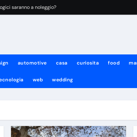
ologici saranno a noleggio?
rtiere del Napoli firma fino al 2027
un grande gol firma il 2-0 all’Osasuna
ano: Napoli in vantaggio contro l’Osasuna
isson, quanti top in panchina
sign
automotive
casa
curiosita
food
ma
Rafa Marin: il motivo
ecnologia
web
wedding
rogramma rispettato dopo la fine delle vacanze
o La Coruña: comunicato e formula
 “Certificato imbarazzante, sembrava un tentativo di estorsione
kTok di fare video con spezzoni di alcuni dei suoi film e serie