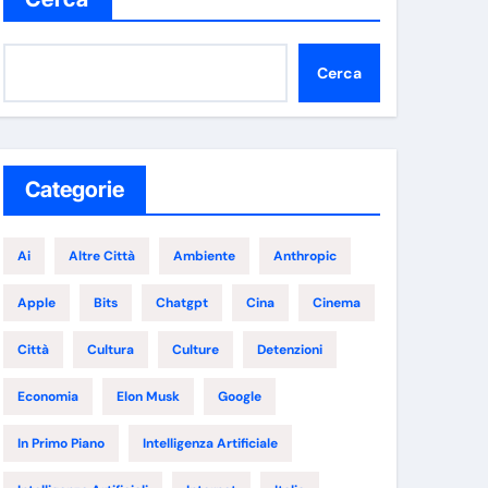
Cerca
Categorie
Ai
Altre Città
Ambiente
Anthropic
Apple
Bits
Chatgpt
Cina
Cinema
Città
Cultura
Culture
Detenzioni
Economia
Elon Musk
Google
In Primo Piano
Intelligenza Artificiale