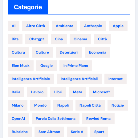
Categorie
Ai
Altre Città
Ambiente
Anthropic
Apple
Bits
Chatgpt
Cina
Cinema
Città
Cultura
Culture
Detenzioni
Economia
Elon Musk
Google
In Primo Piano
Intelligenza Artificiale
Intelligenze Artificiali
Internet
Italia
Lavoro
Libri
Meta
Microsoft
Milano
Mondo
Napoli
Napoli Città
Notizie
OpenAI
Parola Della Settimana
Rewind Roma
Rubriche
Sam Altman
Serie A
Sport