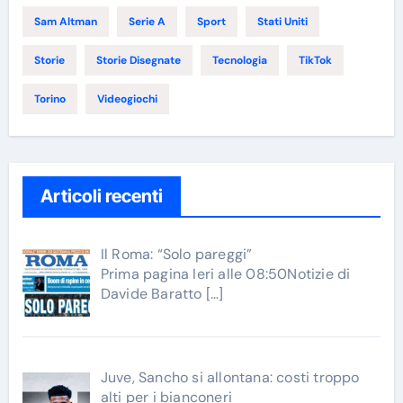
Sam Altman
Serie A
Sport
Stati Uniti
Storie
Storie Disegnate
Tecnologia
TikTok
Torino
Videogiochi
Articoli recenti
Il Roma: “Solo pareggi”
Prima pagina Ieri alle 08:50Notizie di
Davide Baratto
[…]
Juve, Sancho si allontana: costi troppo
alti per i bianconeri