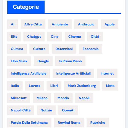
Categorie
Ai
Altre Città
Ambiente
Anthropic
Apple
Bits
Chatgpt
Cina
Cinema
Città
Cultura
Culture
Detenzioni
Economia
Elon Musk
Google
In Primo Piano
Intelligenza Artificiale
Intelligenze Artificiali
Internet
Italia
Lavoro
Libri
Mark Zuckerberg
Meta
Microsoft
Milano
Mondo
Napoli
Napoli Città
Notizie
OpenAI
Parola Della Settimana
Rewind Roma
Rubriche