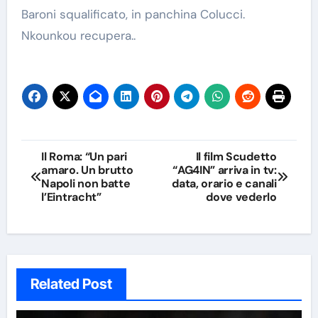
Baroni squalificato, in panchina Colucci.
Nkounkou recupera..
Navigazione
Il Roma: “Un pari
Il film Scudetto
amaro. Un brutto
“AG4IN” arriva in tv:
articoli
Napoli non batte
data, orario e canali
l’Eintracht”
dove vederlo
Related Post